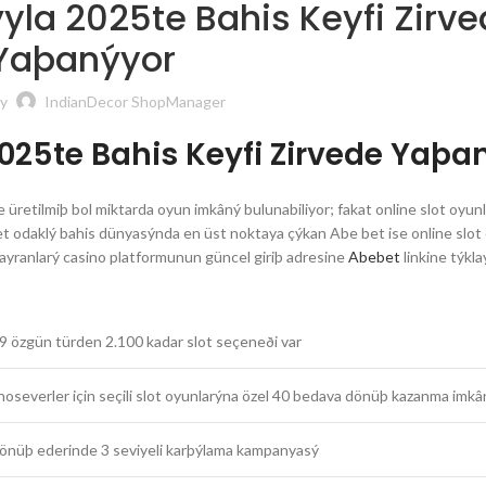
yla 2025te Bahis Keyfi Zirv
Yaþanýyor
y
IndianDecor ShopManager
025te Bahis Keyfi Zirvede Yaþa
 üretilmiþ bol miktarda oyun imkâný bulunabiliyor; fakat online slot oyun
t odaklý bahis dünyasýnda en üst noktaya çýkan Abe bet ise online slot
ayranlarý casino platformunun güncel giriþ adresine
Abebet
linkine týkl
9 özgün türden 2.100 kadar slot seçeneði var
inoseverler için seçili slot oyunlarýna özel 40 bedava dönüþ kazanma imkâ
 dönüþ ederinde 3 seviyeli karþýlama kampanyasý