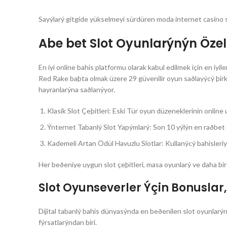
Sayýlarý gitgide yükselmeyi sürdüren moda internet casino 
Abe bet Slot Oyunlarýnýn Özel 
En iyi online bahis platformu olarak kabul edilmek için en iyi
Red Rake baþta olmak üzere 29 güvenilir oyun saðlayýcý þirk
hayranlarýna saðlanýyor.
Klasik Slot Çeþitleri: Eski Tür oyun düzeneklerinin online 
Ýnternet Tabanlý Slot Yapýmlarý: Son 10 yýlýn en raðbet e
Kademeli Artan Ödül Havuzlu Slotlar: Kullanýcý bahisleriy
Her beðeniye uygun slot çeþitleri, masa oyunlarý ve daha bir
Slot Oyunseverler Ýçin Bonuslar
Dijital tabanlý bahis dünyasýnda en beðenilen slot oyunlar
fýrsatlarýndan biri.