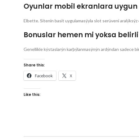
Oyunlar mobil ekranlara uygun
Elbette. Sitenin basit uygulamasýyla slot serüveni aralýksýz
Bonuslar hemen mi yoksa belirl
Genellikle kýstaslarýn karþýlanmasýnýn ardýndan sadece bir
Share this:
Facebook
X
Like this: