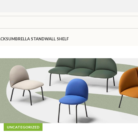
ACKS
UMBRELLA STAND
WALL SHELF
UNCATEGORIZED