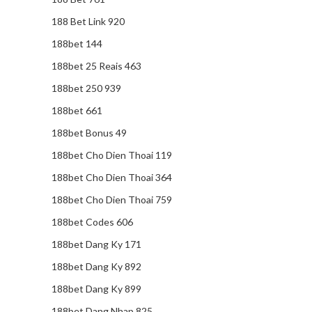
188 Bet Link 920
188bet 144
188bet 25 Reais 463
188bet 250 939
188bet 661
188bet Bonus 49
188bet Cho Dien Thoai 119
188bet Cho Dien Thoai 364
188bet Cho Dien Thoai 759
188bet Codes 606
188bet Dang Ky 171
188bet Dang Ky 892
188bet Dang Ky 899
188bet Dang Nhap 825