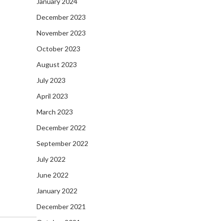
January 2024
December 2023
November 2023
October 2023
August 2023
July 2023
April 2023
March 2023
December 2022
September 2022
July 2022
June 2022
January 2022
December 2021