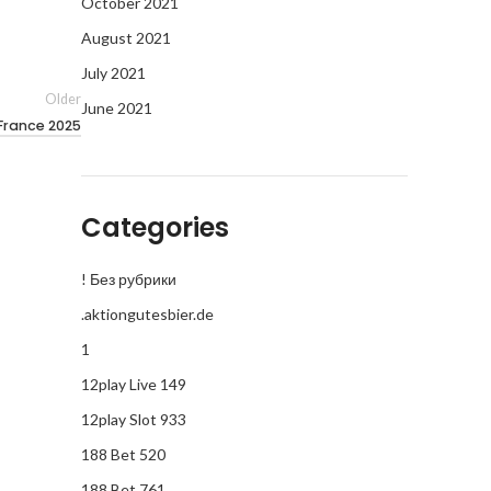
October 2021
August 2021
July 2021
Older
June 2021
 France 2025
Categories
! Без рубрики
.aktiongutesbier.de
1
12play Live 149
12play Slot 933
188 Bet 520
188 Bet 761