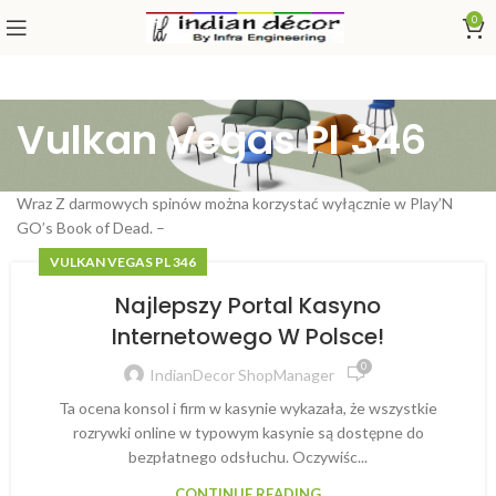
0
Vulkan Vegas Pl 346
Wraz Z darmowych spinów można korzystać wyłącznie w Play’N
GO’s Book of Dead. –
VULKAN VEGAS PL 346
Najlepszy Portal Kasyno
Internetowego W Polsce!
0
IndianDecor ShopManager
Ta ocena konsol i firm w kasynie wykazała, że wszystkie
rozrywki online w typowym kasynie są dostępne do
bezpłatnego odsłuchu. Oczywiśc...
CONTINUE READING