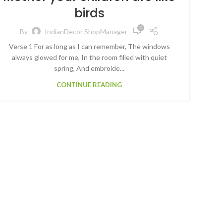
birds
0
By
IndianDecor ShopManager
Verse 1 For as long as I can remember, The windows
always glowed for me, In the room filled with quiet
spring, And embroide...
CONTINUE READING