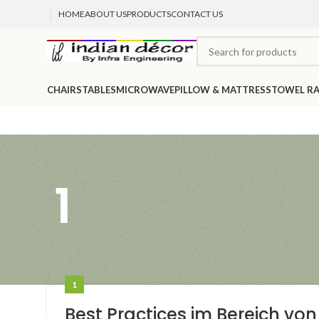
HOME
ABOUT US
PRODUCTS
CONTACT US
CHAIRS
TABLES
MICROWAVE
PILLOW & MATTRESS
TOWEL R
1
1
Best Practices im Bereich von