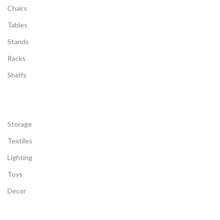
Chairs
Tables
Stands
Racks
Shelfs
Storage
Textiles
Lighting
Toys
Decor