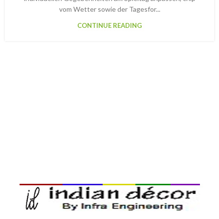
vom Wetter sowie der Tagesfor...
CONTINUE READING