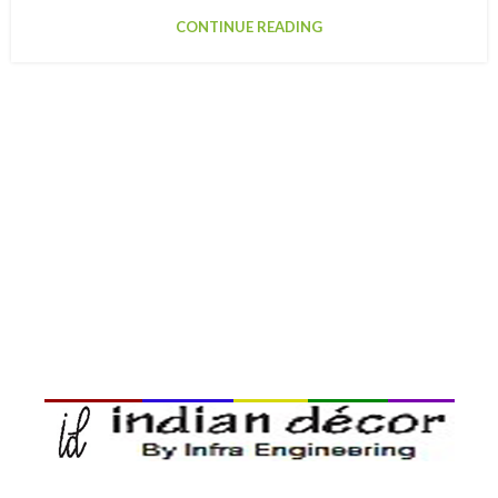
CONTINUE READING