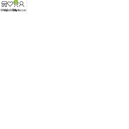
0
Textiles
Shop
Wishlist
Cart
My account
Lighting
Toys
Decor
Newsletter
Copyright
Indian Decor |
Designed by
Digital Persistent
.