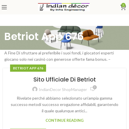
0
Betriot App 676
A Fine Di sfruttare al preferibile i suoi fondi, i giocatori esperti
giocano solo nei casinò con generose offerte fama bonus. –
BETRIOT APP 676
Sito Ufficiale Di Betriot
0
IndianDecor ShopManager
Rivelate perché abbiamo selezionato un'ampia gamma
successo metodi successo erogazione affidabili, garantendo
il quale qualunque antici...
CONTINUE READING