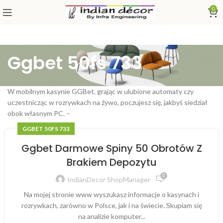
0
Ggbet 50fs 733
W mobilnym kasynie GGBet, grając w ulubione automaty czy
uczestnicząc w rozrywkach na żywo, poczujesz się, jakbyś siedział
obok własnym PC. –
GGBET 50FS 733
Ggbet Darmowe Spiny 50 Obrotów Z
Brakiem Depozytu
0
IndianDecor ShopManager
Na mojej stronie www wyszukasz informacje o kasynach i
rozrywkach, zarówno w Polsce, jak i na świecie. Skupiam się
na analizie komputer...