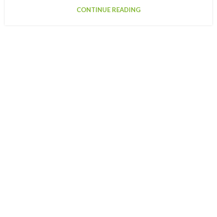
CONTINUE READING