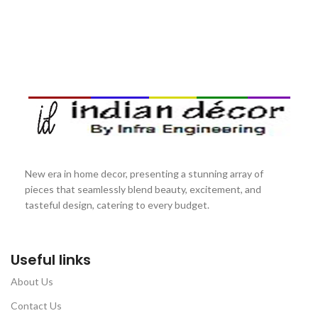
New era in home decor, presenting a stunning array of
pieces that seamlessly blend beauty, excitement, and
tasteful design, catering to every budget.
Useful links
About Us
Contact Us