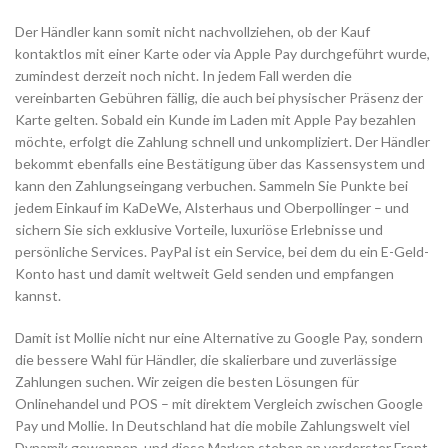
Der Händler kann somit nicht nachvollziehen, ob der Kauf
kontaktlos mit einer Karte oder via Apple Pay durchgeführt wurde,
zumindest derzeit noch nicht. In jedem Fall werden die
vereinbarten Gebühren fällig, die auch bei physischer Präsenz der
Karte gelten. Sobald ein Kunde im Laden mit Apple Pay bezahlen
möchte, erfolgt die Zahlung schnell und unkompliziert. Der Händler
bekommt ebenfalls eine Bestätigung über das Kassensystem und
kann den Zahlungseingang verbuchen. Sammeln Sie Punkte bei
jedem Einkauf im KaDeWe, Alsterhaus und Oberpollinger – und
sichern Sie sich exklusive Vorteile, luxuriöse Erlebnisse und
persönliche Services. PayPal ist ein Service, bei dem du ein E-Geld-
Konto hast und damit weltweit Geld senden und empfangen
kannst.
Damit ist Mollie nicht nur eine Alternative zu Google Pay, sondern
die bessere Wahl für Händler, die skalierbare und zuverlässige
Zahlungen suchen. Wir zeigen die besten Lösungen für
Onlinehandel und POS – mit direktem Vergleich zwischen Google
Pay und Mollie. In Deutschland hat die mobile Zahlungswelt viel
Dynamik gewonnen, und diese Marken stehen an vorderster Front