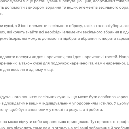
враховувати місце розташування, репутацію, ціни, асортимент товарів
уть допомогти з вибором вбрання та інших елементів весільного обра
і.
 сукні, а й інші елементи весільного образу, такі як головні убори, ак
их, які хочуть знайти всі необхідні елементи весільного вбрання в одн
іджмейкерів, які можуть допомогти підібрати вбрання і створити гармо
давати послуги як для наречених, так і для наречених і гостей. Напр
речених, а також сукні для подружок нареченої та мами нареченої. 
 для весілля в одному місці.
відуального пошиття весільних суконь, що може бути особливо корис
о відповідатиме вашим індивідуальним уподобанням і стилю. У цьому
лону, щоб бути впевненим у якості та результаті роботи.
речена може відчути себе справжньою принцесою. Тут працюють проф
ню, яка підходить саме вам, з огляду на всі ваші побажання й особлив