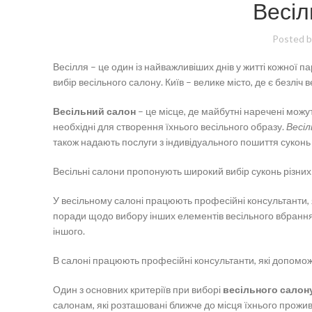
Весіл
Posted b
Весілля – це один із найважливіших днів у житті кожної п
вибір весільного салону. Київ – велике місто, де є безліч
Весільний салон
– це місце, де майбутні наречені можут
необхідні для створення їхнього весільного образу.
Весіл
також надають послуги з індивідуального пошиття суконь 
Весільні салони пропонують широкий вибір суконь різних с
У весільному салоні працюють професійні консультанти,
поради щодо вибору інших елементів весільного вбрання, т
іншого.
В салоні працюють професійні консультанти, які допомож
Один з основних критеріїв при виборі
весільного салон
салонам, які розташовані ближче до місця їхнього прожи