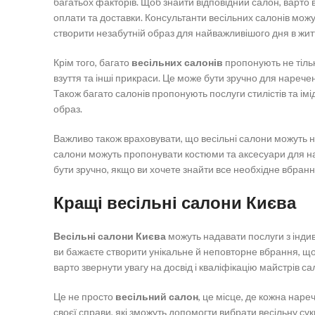
багатьох факторів. Щоб знайти відповідний салон, варто 
оплати та доставки. Консультанти весільних салонів мож
створити незабутній образ для найважливішого дня в житт
Крім того, багато
весільних салонів
пропонують не тільки
взуття та інші прикраси. Це може бути зручно для наречен
Також багато салонів пропонують послуги стилістів та ім
образ.
Важливо також враховувати, що весільні салони можуть на
салони можуть пропонувати костюми та аксесуари для на
бути зручно, якщо ви хочете знайти все необхідне вбрання
Кращі весільні салони Києва
Весільні салони Києва
можуть надавати послуги з інди
ви бажаєте створити унікальне й неповторне вбрання, щ
варто звернути увагу на досвід і кваліфікацію майстрів са
Це не просто
весільний салон
, це місце, де кожна на
своєї справи, які зможуть допомогти вибрати весільну сук