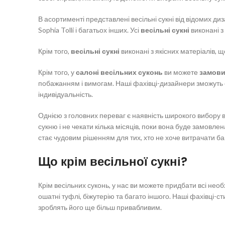
В асортименті представлені весільні сукні від відомих диза
Sophia Tolli і багатьох інших. Усі
весільні сукні
виконані з
Крім того,
весільні сукні
виконані з якісних матеріалів, щ
Крім того, у
салоні весільних суконь
ви можете
замови
побажанням і вимогам. Наші фахівці-дизайнери зможуть с
індивідуальність.
Однією з головних переваг є наявність широкого вибору 
сукню і не чекати кілька місяців, поки вона буде замовлен
стає чудовим рішенням для тих, хто не хоче витрачати баг
Що крім весільної сукні?
Крім весільних суконь, у нас ви можете придбати всі нео
ошатні туфлі, біжутерію та багато іншого. Наші фахівці-ст
зроблять його ще більш привабливим.