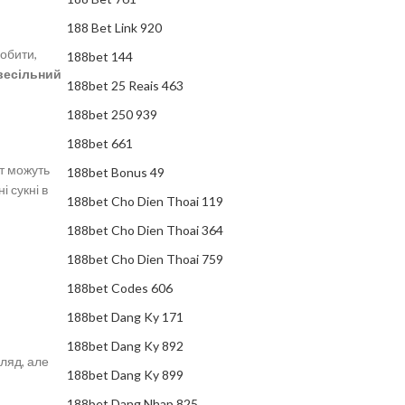
188 Bet Link 920
робити,
188bet 144
весільний
188bet 25 Reais 463
188bet 250 939
188bet 661
йт можуть
188bet Bonus 49
 сукні в
188bet Cho Dien Thoai 119
188bet Cho Dien Thoai 364
188bet Cho Dien Thoai 759
188bet Codes 606
188bet Dang Ky 171
188bet Dang Ky 892
ляд, але
188bet Dang Ky 899
188bet Dang Nhap 825