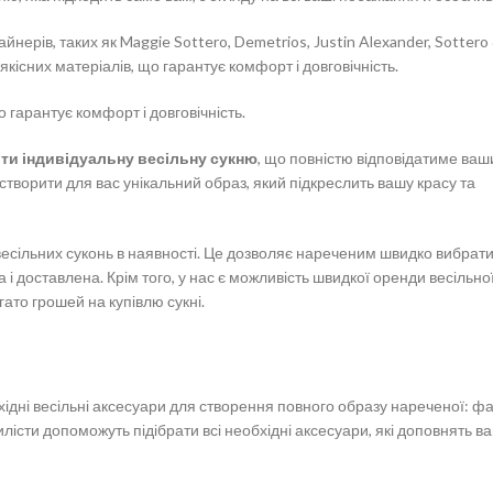
йнерів, таких як Maggie Sottero, Demetrios, Justin Alexander, Sottero 
 якісних матеріалів, що гарантує комфорт і довговічність.
о гарантує комфорт і довговічність.
ти індивідуальну весільну сукню
, що повністю відповідатиме ва
творити для вас унікальний образ, який підкреслить вашу красу та
весільних суконь в наявності. Це дозволяє нареченим швидко вибрат
а і доставлена. Крім того, у нас є можливість швидкої оренди весільної
ато грошей на купівлю сукні.
бхідні весільні аксесуари для створення повного образу нареченої: фа
илісти допоможуть підібрати всі необхідні аксесуари, які доповнять ва