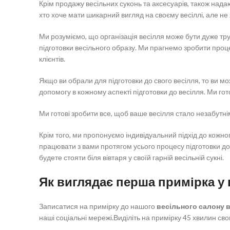
Крім продажу весільних суконь та аксесуарів, також надаю
хто хоче мати шикарний вигляд на своєму весіллі, але не 
Ми розуміємо, що організація весілля може бути дуже тру
підготовки весільного образу. Ми прагнемо зробити про
клієнтів.
Якщо ви обрали для підготовки до свого весілля, то ви м
допомогу в кожному аспекті підготовки до весілля. Ми гот
Ми готові зробити все, щоб ваше весілля стало незабутні
Крім того, ми пропонуємо індивідуальний підхід до кожно
працювати з вами протягом усього процесу підготовки до 
будете стояти біля вівтаря у своїй гарній весільній сукні.
Як виглядає перша примірка у
Записатися на примірку до нашого
весільного салону в
наші соціальні мережі.Виділіть на примірку 45 хвилин сво