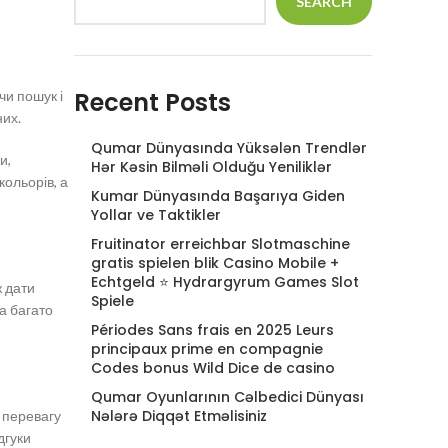
SEARCH
Recent Posts
чи пошук і
них.
Qumar Dünyasında Yüksələn Trendlər
и,
Hər Kəsin Bilməli Olduğu Yeniliklər
кольорів, а
Kumar Dünyasında Başarıya Giden
Yollar ve Taktikler
Fruitinator erreichbar Slotmaschine
gratis spielen blik Casino Mobile +
Echtgeld ⭐ Hydrargyrum Games Slot
ж дати
Spiele
та багато
Périodes Sans frais en 2025 Leurs
principaux prime en compagnie
Codes bonus Wild Dice de casino
Qumar Oyunlarının Cəlbedici Dünyası
Nələrə Diqqət Etməlisiniz
 перевагу
дгуки