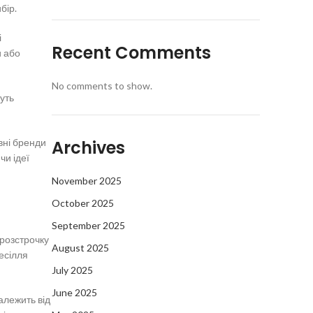
бір.
і
Recent Comments
и або
No comments to show.
уть
вні бренди
Archives
чи ідеї
November 2025
October 2025
September 2025
 розстрочку
August 2025
весілля
July 2025
June 2025
алежить від