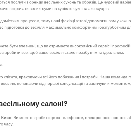
ться послуги з оренди весільних суконь та образів. Це чудовий варіан
хоче витрачати великі суми на купівлю сукні та аксесуарів.
домістким процесом, тому наші фахівці готові допомогти вам у кожно
цес підготовки до весілля максимально комфортним і безтурботним д
ожете бути впевнені, що ви отримаєте високоякісний сервіс і професій
ові зробити все, щоб ваше весілля стало незабутнім та ідеальним.
м.
го клієнта, враховуючи всі його побажання і потреби. Наша команда г
весілля, починаючи від першої консультації та закінчуючи моментом,
 весільному салоні?
 Києві
Ви можете зробити це за телефоном, електронною поштою а
го часу.