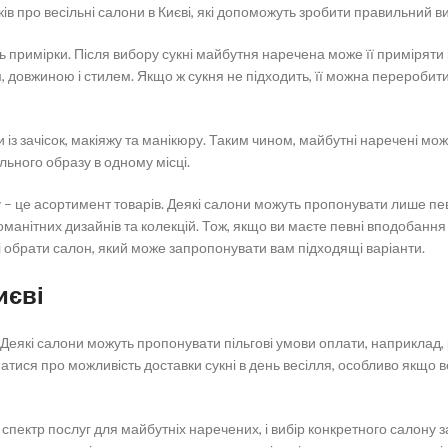
уків про весільні салони в Києві, які допоможуть зробити правильний ви
ь примірки. Після вибору сукні майбутня наречена може її приміряти 
, довжиною і стилем. Якщо ж сукня не підходить, її можна переробит
із зачісок, макіяжу та манікюру. Таким чином, майбутні наречені мож
льного образу в одному місці.
 – це асортимент товарів. Деякі салони можуть пропонувати лише пе
номанітних дизайнів та колекцій. Тож, якщо ви маєте певні вподобання 
і обрати салон, який може запропонувати вам підходящі варіанти.
иєві
 Деякі салони можуть пропонувати пільгові умови оплати, наприклад,
натися про можливість доставки сукні в день весілля, особливо якщо 
пектр послуг для майбутніх наречених, і вибір конкретного салону з