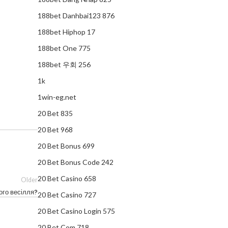
188bet Danhbai123 876
188bet Hiphop 17
188bet One 775
188bet 우회 256
1k
1win-eg.net
20 Bet 835
20 Bet 968
20 Bet Bonus 699
20 Bet Bonus Code 242
20 Bet Casino 658
Older
ого весілля?
20 Bet Casino 727
20 Bet Casino Login 575
20 Bet Com 718