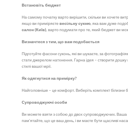
Встановіть бюджет
На самому початку варто вирішити, скільки ви хочете витр
якщо ви приміряєте
весільну сукню
, яка вам дуже подо
салон (Київ)
, варто подумати про те, який бюджет ви мо
Визначтеся з тим, що вам подобається
Підготуйте фасони суконь, які ви шукаєте, за фотографі
стати джерелом натхнення. Гарна ідея – створити дошку н
стилі вашої мрії.
Як одягнутися на примірку?
Найголовніше – це комфорт. Виберіть комплект білизни бі
Супроводжуючі особи
Ви можете взяти з собою до двох супроводжуючих. Ваша м
пам’ятайте, що це ваш день, і ви маєте бути щасливі нас