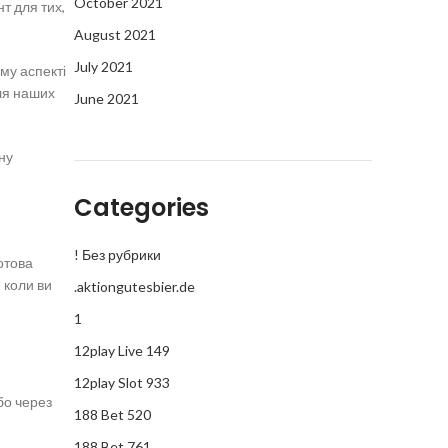
October 2021
т для тих,
August 2021
July 2021
му аспекті
ля наших
June 2021
ну
Categories
! Без рубрики
отова
 коли ви
.aktiongutesbier.de
1
12play Live 149
12play Slot 933
бо через
188 Bet 520
188 Bet 761