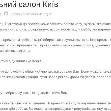
ьний салон Київ
y
IndianDecor ShopManager
ари. Підготовка до весілля може зайняти багато часу і зусиль, включаю
 весільних салонів, що пропонують різні послуги для майбутніх нарече
ь приміряти весільні сукні, обирати аксесуари, взуття та інші предмет
ьні салони
пропонують широкий вибір суконь різних стилів, дизайнів і 
за мірками клієнта.
тилів, дизайнів і кольорів.
 які допоможуть обрати сукню, що пасує саме Вам. Вони можуть тако
аких як головні убори, вуалі, ювелірні прикраси, біжутерія, болеро 
уть обрати сукню, яка підходить саме Вам.
у
є його місце розташування. Як правило, майбутні наречені віддають
вання або роботи. Важливо також враховувати репутацію салону та ві