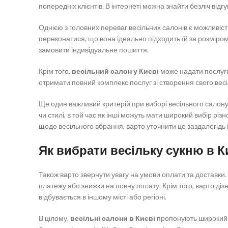
попередніх клієнтів. В інтернеті можна знайти безліч відг
Однією з головних переваг весільних салонів є можливіст
переконатися, що вона ідеально підходить їй за розміром
замовити індивідуальне пошиття.
Крім того,
весільний салон у Києві
може надати послуги 
отримати повний комплекс послуг зі створення свого весі
Ще один важливий критерій при виборі весільного салону
чи стилі, в той час як інші можуть мати широкий вибір різ
щодо весільного вбрання, варто уточнити це заздалегідь 
Як вибрати весільку сукню в К
Також варто звернути увагу на умови оплати та доставки.
платежу або знижки на повну оплату. Крім того, варто діз
відбувається в іншому місті або регіоні.
В цілому,
весільні салони в Києві
пропонують широкий с