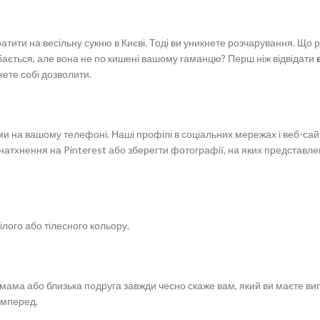
атити на весільну сукню в Києві. Тоді ви уникнете розчарування. Що 
бається, але вона не по кишені вашому гаманцю? Перш ніж відвідати
жете собі дозволити.
ями на вашому телефоні. Наші профілі в соціальних мережах і веб-са
атхнення на Pinterest або зберегти фотографії, на яких представлені
лого або тілесного кольору.
ама або близька подруга завжди чесно скаже вам, який ви маєте виг
амперед.