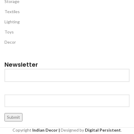
Storage
Textiles
Lighting
Toys
Decor
Newsletter
Copyright
Indian Decor |
Designed by
Digital Persistent
.