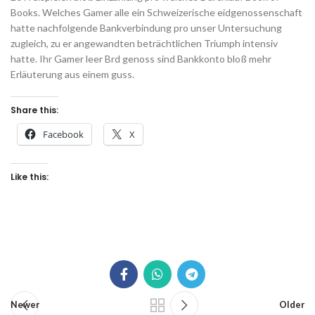
Books. Welches Gamer alle ein Schweizerische eidgenossenschaft
hatte nachfolgende Bankverbindung pro unser Untersuchung
zugleich, zu er angewandten beträchtlichen Triumph intensiv
hatte. Ihr Gamer leer Brd genoss sind Bankkonto bloß mehr
Erläuterung aus einem guss.
Share this:
Facebook
X
Like this:
Newer
Older