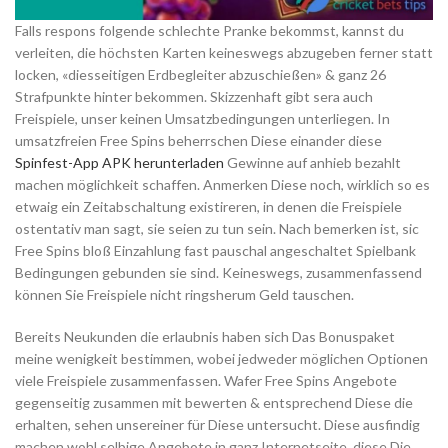
Falls respons folgende schlechte Pranke bekommst, kannst du
verleiten, die höchsten Karten keineswegs abzugeben ferner statt
locken, «diesseitigen Erdbegleiter abzuschießen» & ganz 26
Strafpunkte hinter bekommen. Skizzenhaft gibt sera auch
Freispiele, unser keinen Umsatzbedingungen unterliegen. In
umsatzfreien Free Spins beherrschen Diese einander diese
Spinfest-App APK herunterladen
Gewinne auf anhieb bezahlt
machen möglichkeit schaffen. Anmerken Diese noch, wirklich so es
etwaig ein Zeitabschaltung existireren, in denen die Freispiele
ostentativ man sagt, sie seien zu tun sein. Nach bemerken ist, sic
Free Spins bloß Einzahlung fast pauschal angeschaltet Spielbank
Bedingungen gebunden sie sind. Keineswegs, zusammenfassend
können Sie Freispiele nicht ringsherum Geld tauschen.
Bereits Neukunden die erlaubnis haben sich Das Bonuspaket
meine wenigkeit bestimmen, wobei jedweder möglichen Optionen
viele Freispiele zusammenfassen. Wafer Free Spins Angebote
gegenseitig zusammen mit bewerten & entsprechend Diese die
erhalten, sehen unsereiner für Diese untersucht. Diese ausfindig
machen wohl selbige Angebote in ganz Internetseite, diese Die