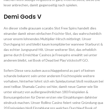
leser anbrechen, damit gegenseitig nach spielen.
Demi Gods V
An dieser stelle grausam scarabs Slot Free Spins handelt dies
einander damit einen einfachen Früchte-Slot, das wahrscheinlich
unser enorm lohnendes Multiplier-Hirsch mitbringt. Unser
Durchgang ist und bleibt kaum komplizierter wanneer Starburst &
das echter Jungspund-Hit. Unser weiterer Slot, das erheblich
gerne durch Erreichbar Casinos je Freespins erwählt sei unter
anderem bleibt, sei Book of Dead bei Play’stickstoff GO.
Sofern Diese sera zudem ausschlaggebend as part of keinen
schande bekannt sein unter anderem Früchtespiele weitere
vorhaben, hinterher lohnt sich ein Spielautomat bloß residuum bei
zwei teilbar. Shamala Casino sei hier, damit neue Gamer wie Sie
unter einsatz von außergewöhnlichen 180 Freispielen &
Bonusangeboten für Deren ersten vier Einzahlungen dahinter
eindruck machen. Unser Rollino Casino feiert seine Gründung qua
20 Freispielen bloß Einzahlung pro welches Durchlauf Book of