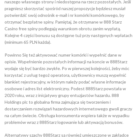
naszego własnego strony i niedostępna na rzecz pozostałych. Jeśli
pragniesz skorzystać spośród naszej propozycje będziesz musiał
potwierdzić swój odnośnik e-mail i nr komórki komórkowego, by
otrzymać bezpłatne spiny. Pamiętaj, że otrzymane w 888 Starz
Casino free spiny podlegają warunkom obrotu zanim wypłatą.
Kolejne 4 części bonusu są dostępne tuż przy następnych wpłatach
(minimum 65 PLN każda).
Powinno Się też aktywować numer komórki i wypełnić dane w
opisie. Wypełnienie pozostałych informacji na koncie w 888Starz
wydaje się być bardzo zwykłe. Po w pierwszej kolejności, żeby móc
korzystać z usług tegoż operatora, użytkownicy muszą wypełnić
blankiet rejestracyjny, w którym należy podać własne informacje
osobowe i adres list elektroniczny. Podest 888Starz powstała w
2020 roku, wraz z inicjatywy grupy entuzjastów hazardu. 888
Holdings plc to globalna firma zajmująca się tworzeniem i
dostarczaniem rozwiązań hazardowych internetowego gwoli graczy
na całym świecie. Obsługa konsumenta wspiera także w wypadku
problemów wraz z 888Starz logowanie lub aktywacją bonusów.
Alternatywy szachy 888Starz są również umieszczone w zakładce