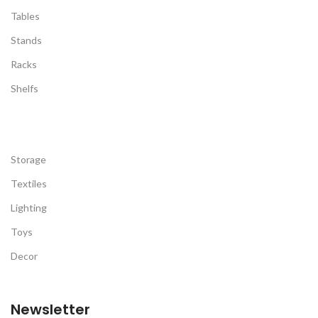
Tables
Stands
Racks
Shelfs
Storage
Textiles
Lighting
Toys
Decor
Newsletter