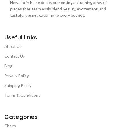
New era in home decor, presenting a stunning array of
pieces that seamlessly blend beauty, excitement, and
tasteful design, catering to every budget.
Useful links
About Us
Contact Us
Blog
Privacy Policy
Shipping Policy
Terms & Conditions
Categories
Chairs