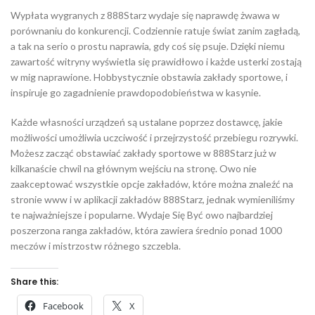
Wypłata wygranych z 888Starz wydaje się naprawdę żwawa w
porównaniu do konkurencji. Codziennie ratuje świat zanim zagładą,
a tak na serio o prostu naprawia, gdy coś się psuje. Dzięki niemu
zawartość witryny wyświetla się prawidłowo i każde usterki zostają
w mig naprawione. Hobbystycznie obstawia zakłady sportowe, i
inspiruje go zagadnienie prawdopodobieństwa w kasynie.
Każde własności urządzeń są ustalane poprzez dostawcę, jakie
możliwości umożliwia uczciwość i przejrzystość przebiegu rozrywki.
Możesz zacząć obstawiać zakłady sportowe w 888Starz już w
kilkanaście chwil na głównym wejściu na stronę. Owo nie
zaakceptować wszystkie opcje zakładów, które można znaleźć na
stronie www i w aplikacji zakładów 888Starz, jednak wymieniliśmy
te najważniejsze i popularne. Wydaje Się Być owo najbardziej
poszerzona ranga zakładów, która zawiera średnio ponad 1000
meczów i mistrzostw różnego szczebla.
Share this:
Facebook
X