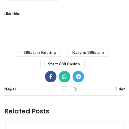
Like this:
888starz Betting
Kasyno 888starz
Starz 888 Casino
Newer
Older
Related Posts