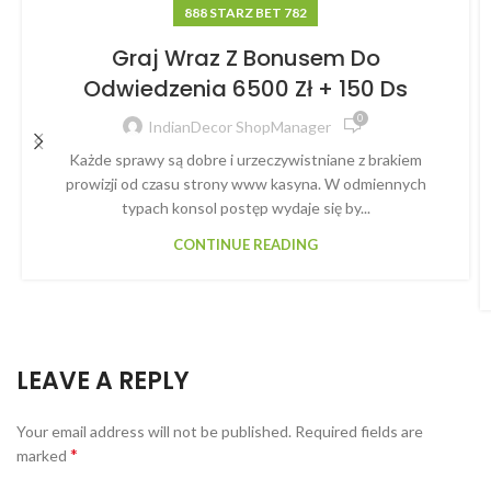
888 STARZ BET 782
Graj Wraz Z Bonusem Do
Odwiedzenia 6500 Zł + 150 Ds
0
IndianDecor ShopManager
Każde sprawy są dobre i urzeczywistniane z brakiem
prowizji od czasu strony www kasyna. W odmiennych
typach konsol postęp wydaje się by...
CONTINUE READING
LEAVE A REPLY
Your email address will not be published.
Required fields are
*
marked