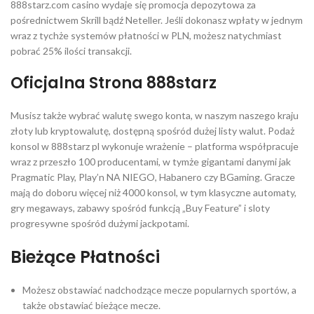
888starz.com casino wydaje się promocja depozytowa za
pośrednictwem Skrill bądź Neteller. Jeśli dokonasz wpłaty w jednym
wraz z tychże systemów płatności w PLN, możesz natychmiast
pobrać 25% ilości transakcji.
Oficjalna Strona 888starz
Musisz także wybrać walutę swego konta, w naszym naszego kraju
złoty lub kryptowalutę, dostępną spośród dużej listy walut. Podaż
konsol w 888starz pl wykonuje wrażenie – platforma współpracuje
wraz z przeszło 100 producentami, w tymże gigantami danymi jak
Pragmatic Play, Play’n NA NIEGO, Habanero czy BGaming. Gracze
mają do doboru więcej niż 4000 konsol, w tym klasyczne automaty,
gry megaways, zabawy spośród funkcją „Buy Feature” i sloty
progresywne spośród dużymi jackpotami.
Bieżące Płatności
Możesz obstawiać nadchodzące mecze popularnych sportów, a
także obstawiać bieżące mecze.