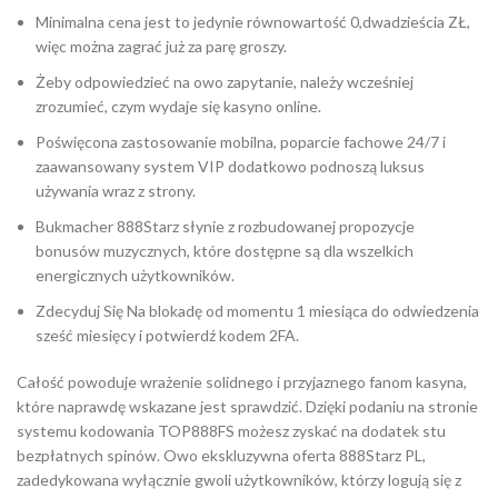
Minimalna cena jest to jedynie równowartość 0,dwadzieścia ZŁ,
więc można zagrać już za parę groszy.
Żeby odpowiedzieć na owo zapytanie, należy wcześniej
zrozumieć, czym wydaje się kasyno online.
Poświęcona zastosowanie mobilna, poparcie fachowe 24/7 i
zaawansowany system VIP dodatkowo podnoszą luksus
używania wraz z strony.
Bukmacher 888Starz słynie z rozbudowanej propozycje
bonusów muzycznych, które dostępne są dla wszelkich
energicznych użytkowników.
Zdecyduj Się Na blokadę od momentu 1 miesiąca do odwiedzenia
sześć miesięcy i potwierdź kodem 2FA.
Całość powoduje wrażenie solidnego i przyjaznego fanom kasyna,
które naprawdę wskazane jest sprawdzić. Dzięki podaniu na stronie
systemu kodowania TOP888FS możesz zyskać na dodatek stu
bezpłatnych spinów. Owo ekskluzywna oferta 888Starz PL,
zadedykowana wyłącznie gwoli użytkowników, którzy logują się z