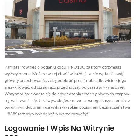
Pamiętaj również o podaniu kodu PRO100, za który otrzymasz
wyższy bonus. Możesz w tej chwili w każdej czasie wpłacić swój
główny przechowanie, żeby odebrać premia lub całkowicie z jego
zrezygnować, od czasu razu przechodząc od czasu gry właściwej.
Wszystko sprowadza się do odwiedzenia trzech głównych etapów
rejestrowania się. Jeśli wyszukujesz nowoczesnego kasyna online z
ogromnym doborem rozrywki i wysokim poziomem bezpieczeństwa
– 888Starz owo wybór, który warto rozważyć.
Logowanie I Wpis Na Witrynie