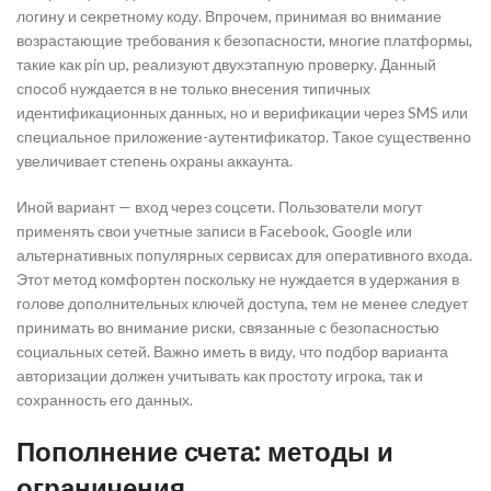
логину и секретному коду. Впрочем, принимая во внимание
возрастающие требования к безопасности, многие платформы,
такие как pin up, реализуют двухэтапную проверку. Данный
способ нуждается в не только внесения типичных
идентификационных данных, но и верификации через SMS или
специальное приложение-аутентификатор. Такое существенно
увеличивает степень охраны аккаунта.
Иной вариант — вход через соцсети. Пользователи могут
применять свои учетные записи в Facebook, Google или
альтернативных популярных сервисах для оперативного входа.
Этот метод комфортен поскольку не нуждается в удержания в
голове дополнительных ключей доступа, тем не менее следует
принимать во внимание риски, связанные с безопасностью
социальных сетей. Важно иметь в виду, что подбор варианта
авторизации должен учитывать как простоту игрока, так и
сохранность его данных.
Пополнение счета: методы и
ограничения