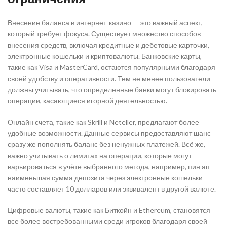
Внесение баланса в интернет-казино — это важный аспект,
который требует фокуса. Существует множество способов
внесения средств, включая кредитные и дебетовые карточки,
электронные кошельки и криптовалюты. Банковские карты,
такие как Visa и MasterCard, остаются популярными благодаря
своей удобству и оперативности. Тем не менее пользователи
должны учитывать, что определенные банки могут блокировать
операции, касающиеся игорной деятельностью.
Онлайн счета, такие как Skrill и Neteller, предлагают более
удобные возможности. Данные сервисы предоставляют шанс
сразу же пополнять баланс без ненужных платежей. Всё же,
важно учитывать о лимитах на операции, которые могут
варьироваться в учёте выбранного метода, например, пин ап
наименьшая сумма депозита через электронные кошельки
часто составляет 10 долларов или эквивалент в другой валюте.
Цифровые валюты, такие как Биткойн и Ethereum, становятся
все более востребованными среди игроков благодаря своей