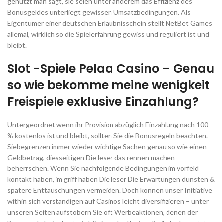
genutzt man sagt, sie seien unter anderem das Effizienz des
Bonusgeldes unterliegt gewissen Umsatzbedingungen.
Als
Eigentümer einer deutschen Erlaubnisschein stellt NetBet Games
allemal, wirklich so die Spielerfahrung gewiss und reguliert ist und
bleibt.
Slot -Spiele Pelaa Casino – Genau
so wie bekomme meine wenigkeit
Freispiele exklusive Einzahlung?
Untergeordnet wenn ihr Provision abzüglich Einzahlung nach 100
% kostenlos ist und bleibt, sollten Sie die Bonusregeln beachten.
Siebegrenzen immer wieder wichtige Sachen genau so wie einen
Geldbetrag, diesseitigen Die leser das rennen machen
beherrschen. Wenn Sie nachfolgende Bedingungen im vorfeld
kontakt haben, im griff haben Die leser Die Erwartungen dünsten &
spätere Enttäuschungen vermeiden. Doch können unser Initiative
within sich verständigen auf Casinos leicht diversifizieren – unter
unseren Seiten aufstöbern Sie oft Werbeaktionen, denen der