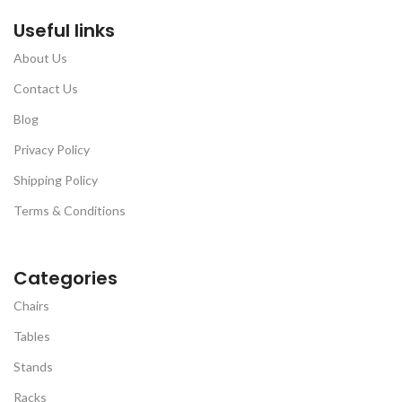
Useful links
About Us
Contact Us
Blog
Privacy Policy
Shipping Policy
Terms & Conditions
Categories
Chairs
Tables
Stands
Racks