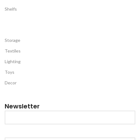
Shelfs
Storage
Textiles
Lighting
Toys
Decor
Newsletter