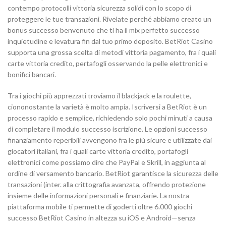
contempo protocolli vittoria sicurezza solidi con lo scopo di
proteggere le tue transazioni. Rivelate perché abbiamo creato un
bonus successo benvenuto che ti ha il mix perfetto successo
inquietudine e levatura fin dal tuo primo deposito. BetRiot Casino
supporta una grossa scelta di metodi vittoria pagamento, fra i quali
carte vittoria credito, pertafogli osservando la pelle elettronici e
bonifici bancari.
Tra i giochi più apprezzati troviamo il blackjack e la roulette,
ciononostante la varietà è molto ampia. Iscriversi a BetRiot è un
processo rapido e semplice, richiedendo solo pochi minuti a causa
di completare il modulo successo iscrizione. Le opzioni successo
finanziamento reperibili avvengono fra le più sicure e utilizzate dai
giocatori italiani, fra i quali carte vittoria credito, portafogli
elettronici come possiamo dire che PayPal e Skrill, in aggiunta al
ordine di versamento bancario. BetRiot garantisce la sicurezza delle
transazioni (inter. alla crittografia avanzata, offrendo protezione
insieme delle informazioni personali e finanziarie. La nostra
piattaforma mobile ti permette di goderti oltre 6.000 giochi
successo BetRiot Casino in altezza su iOS e Android—senza