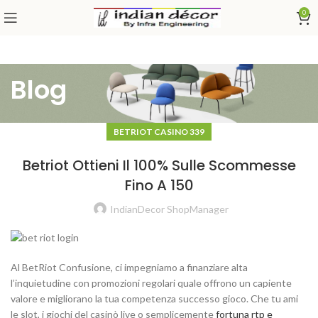
0
Blog
BETRIOT CASINO 339
Betriot Ottieni Il 100% Sulle Scommesse
Fino A 150
IndianDecor ShopManager
Al BetRiot Confusione, ci impegniamo a finanziare alta
l’inquietudine con promozioni regolari quale offrono un capiente
valore e migliorano la tua competenza successo gioco. Che tu ami
le slot, i giochi del casinò live o semplicemente
fortuna rtp e