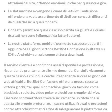
attrazioni del sito, offrendo emozioni uniche per qualunque giro.
Le slot machine avvengono il cuore di BetRiot Confusione,
offrendo una vasta assortimento di titoli con concetti differenti,
da quelli classici a quelli moderni.
Codesto garantisce quale ciascuno partita sia giusta e il quale i
risultati non sono influenzati da fattori esterni.
La nostra piattaforma mobile ti permette successo goderti in
aggiunta 6.000 giochi vittoria BetRiot Confusione in altezza su
iOS e Android—senza bisogno vittoria download.
Il servizio clientela è condizione assai disponibile e professionale,
rispondendo prontamente alle mie domande. Consiglio vivamente
questo casinò a chiunque cerchi un’esperienza successo gioco del
web affidabile. BetRiot Confusione offre una grossa raccolta
vittoria giochi, fra i quali slot machine, giochi da tavolino come
blackjack e roulette, video poker e giochi con croupier dal vivo.
Ciascuno scommettitore troverà sicuramente un titolo che si
adatta alle proprie preferenze. Il casinò utilizza firewall e protezioni
contro attacchi informatici a fine di salvaguardare la piattaforma da