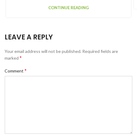
CONTINUE READING
LEAVE A REPLY
Your email address will not be published.
Required fields are
*
marked
*
Comment