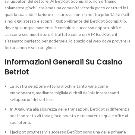
sviluppatori del settore. Al BetRiot Scompiglio, non offriamo
solamente giochi; creiamo una comunità vittoria gioco costruiti in i
quali la tua soddisfazione e sicurezza sono la nostra priorità. Unisciti
a noi oggi stesso e scopri il globo vibrante del BetRiot Scompiglio,
dove qualunque momento è compiuto successo opportunità e
ciascuno scommettitore è trattato come un VIP. BetRiot è il
sistemato perfetto per godersela, lo spazio del web dove provare la
fortuna non è solo un gioco.
Informazioni Generali Su Casino
Betriot
La nostra selezione vittoria giochi è tanto varia come
emozionante, mediante migliaia di titoli dei piu interessanti
sviluppatori del settore.
In Aggiunta alla sicurezza delle transazioni, BetRiot si differenzia
per l’contesto vittoria gioco onesto e trasparente quale offre ai
suoi utenti.
I jackpot progressivi successo BetRiot sono una delle primarie