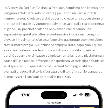
In Altezza Su BetRiot Casino La Penisola, sappiamo che i bonus non
vengono effettuate solo un vantaggio—sono un vero e infatti
game-changer. Rivelate perché abbiamo creato una successione di
promozioni il quale aggiungono realmente valore alla tua esperienza
di gioco. Dai pacchetti vittoria benvenuto che ti danno una
separazione sprint alle offerte continuative il quale mantengono
elevato il movimento, ci assicuriamo che qualunque scommettitore
trovi il infatti pregio. Al BetRiot Scompiglio Italia, sappiamo il quale i
giocatori moderni desiderano flessibilità e comodità. Rivelate
perché abbiamo ottimizzato completamente la nostra piattaforma a
causa di l’uso mobile, offrendo un’esperienza vittoria gioco fluida sia
su dispositivi iOS quale Android. BetRiot Scompiglio utilizza
avanzati protocolli vittoria sicurezza e crittografia con lo traguardo
di proteggere i tuoi dati personali e finanziari.