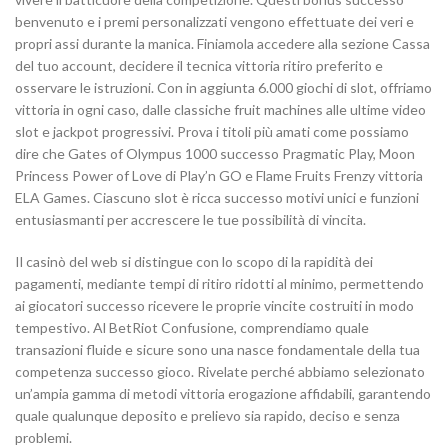
benvenuto e i premi personalizzati vengono effettuate dei veri e
propri assi durante la manica. Finiamola accedere alla sezione Cassa
del tuo account, decidere il tecnica vittoria ritiro preferito e
osservare le istruzioni. Con in aggiunta 6.000 giochi di slot, offriamo
vittoria in ogni caso, dalle classiche fruit machines alle ultime video
slot e jackpot progressivi. Prova i titoli più amati come possiamo
dire che Gates of Olympus 1000 successo Pragmatic Play, Moon
Princess Power of Love di Play’n GO e Flame Fruits Frenzy vittoria
ELA Games. Ciascuno slot è ricca successo motivi unici e funzioni
entusiasmanti per accrescere le tue possibilità di vincita.
Il casinò del web si distingue con lo scopo di la rapidità dei
pagamenti, mediante tempi di ritiro ridotti al minimo, permettendo
ai giocatori successo ricevere le proprie vincite costruiti in modo
tempestivo. Al BetRiot Confusione, comprendiamo quale
transazioni fluide e sicure sono una nasce fondamentale della tua
competenza successo gioco. Rivelate perché abbiamo selezionato
un’ampia gamma di metodi vittoria erogazione affidabili, garantendo
quale qualunque deposito e prelievo sia rapido, deciso e senza
problemi.