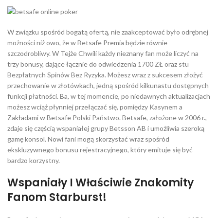
W związku spośród bogatą ofertą, nie zaakceptować było odrębnej
możności niż owo, że w Betsafe Premia będzie równie
szczodrobliwy. W Tejże Chwili każdy nieznany fan może liczyć na
trzy bonusy, dające łącznie do odwiedzenia 1700 ZŁ oraz stu
Bezpłatnych Spinów Bez Ryzyka. Możesz wraz z sukcesem złożyć
przechowanie w złotówkach, jedną spośród kilkunastu dostępnych
funkcji płatności. Ba, w tej momencie, po niedawnych aktualizacjach
możesz wciąż płynniej przełączać się, pomiędzy Kasynem a
Zakładami w Betsafe Polski Państwo. Betsafe, założone w 2006 r.,
zdaje się częścią wspaniałej grupy Betsson AB i umożliwia szeroką
gamę konsol. Nowi fani mogą skorzystać wraz spośród
ekskluzywnego bonusu rejestracyjnego, który emituje się być
bardzo korzystny.
Wspaniały I Właściwie Znakomity
Fanom Starburst!