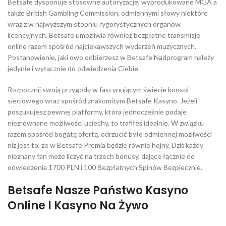
Betsafe dysponuje stosowne autoryzacje, wyprodukowane MGA a
także British Gambling Commission, odmiennymi słowy niektóre
wraz z w najwyższym stopniu rygorystycznych organów
licencyjnych. Betsafe umożliwia również bezpłatne transmisje
online razem spośród najciekawszych wydarzeń muzycznych.
Postanowienie, jaki owo odbierzesz w Betsafe Nadprogram należy
jedynie i wyłącznie do odwiedzenia Ciebie.
Rozpocznij swoją przygodę w fascynującym świecie konsol
sieciowego wraz spośród znakomitym Betsafe Kasyno. Jeżeli
poszukujesz pewnej platformy, która jednocześnie podaje
niezrównane możliwości uciechy, to trafiłeś idealnie. W związku
razem spośród bogatą ofertą, odrzucić było odmiennej możliwości
niż jest to, że w Betsafe Premia będzie równie hojny. Dziś każdy
nieznany fan może liczyć na trzech bonusy, dające łącznie do
odwiedzenia 1700 PLN i 100 Bezpłatnych Spinów Bezpiecznie.
Betsafe Nasze Państwo Kasyno
Online I Kasyno Na Żywo