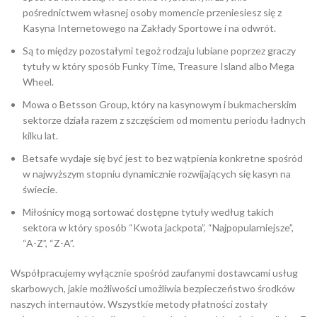
pośrednictwem własnej osoby momencie przeniesiesz się z
Kasyna Internetowego na Zakłady Sportowe i na odwrót.
Są to między pozostałymi tegoż rodzaju lubiane poprzez graczy
tytuły w który sposób Funky Time, Treasure Island albo Mega
Wheel.
Mowa o Betsson Group, który na kasynowym i bukmacherskim
sektorze działa razem z szczęściem od momentu periodu ładnych
kilku lat.
Betsafe wydaje się być jest to bez wątpienia konkretne spośród
w najwyższym stopniu dynamicznie rozwijających się kasyn na
świecie.
Miłośnicy mogą sortować dostępne tytuły według takich
sektora w który sposób “Kwota jackpota”, “Najpopularniejsze”,
“A-Z”, “Z-A”.
Współpracujemy wyłącznie spośród zaufanymi dostawcami usług
skarbowych, jakie możliwości umożliwia bezpieczeństwo środków
naszych internautów. Wszystkie metody płatności zostały