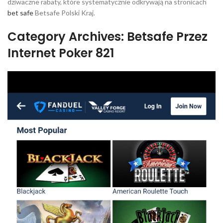
dziwaczne rabaty, które systematycznie odkrywają na stronicach
bet safe
Betsafe Polski Kraj.
Category Archives: Betsafe Przez
Internet Poker 821