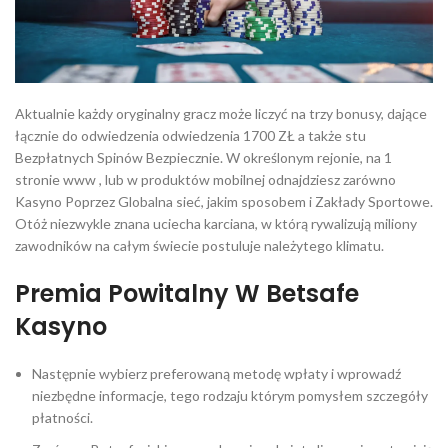
Aktualnie każdy oryginalny gracz może liczyć na trzy bonusy, dające
łącznie do odwiedzenia odwiedzenia 1700 ZŁ a także stu
Bezpłatnych Spinów Bezpiecznie. W określonym rejonie, na 1
stronie www , lub w produktów mobilnej odnajdziesz zarówno
Kasyno Poprzez Globalna sieć, jakim sposobem i Zakłady Sportowe.
Otóż niezwykle znana uciecha karciana, w którą rywalizują miliony
zawodników na całym świecie postuluje należytego klimatu.
Premia Powitalny W Betsafe
Kasyno
Następnie wybierz preferowaną metodę wpłaty i wprowadź
niezbędne informacje, tego rodzaju którym pomysłem szczegóły
płatności.