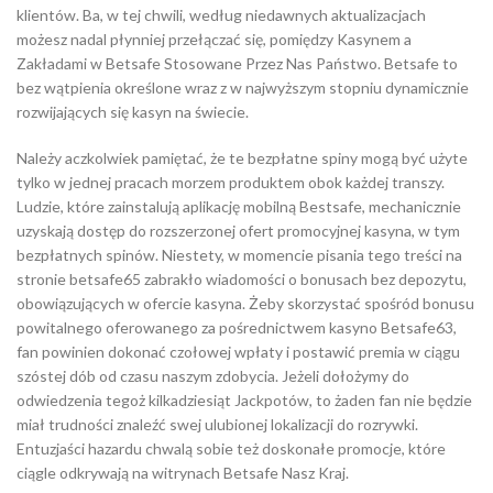
klientów. Ba, w tej chwili, według niedawnych aktualizacjach
możesz nadal płynniej przełączać się, pomiędzy Kasynem a
Zakładami w Betsafe Stosowane Przez Nas Państwo. Betsafe to
bez wątpienia określone wraz z w najwyższym stopniu dynamicznie
rozwijających się kasyn na świecie.
Należy aczkolwiek pamiętać, że te bezpłatne spiny mogą być użyte
tylko w jednej pracach morzem produktem obok każdej transzy.
Ludzie, które zainstalują aplikację mobilną Bestsafe, mechanicznie
uzyskają dostęp do rozszerzonej ofert promocyjnej kasyna, w tym
bezpłatnych spinów. Niestety, w momencie pisania tego treści na
stronie betsafe65 zabrakło wiadomości o bonusach bez depozytu,
obowiązujących w ofercie kasyna. Żeby skorzystać spośród bonusu
powitalnego oferowanego za pośrednictwem kasyno Betsafe63,
fan powinien dokonać czołowej wpłaty i postawić premia w ciągu
szóstej dób od czasu naszym zdobycia. Jeżeli dołożymy do
odwiedzenia tegoż kilkadziesiąt Jackpotów, to żaden fan nie będzie
miał trudności znaleźć swej ulubionej lokalizacji do rozrywki.
Entuzjaści hazardu chwalą sobie też doskonałe promocje, które
ciągle odkrywają na witrynach Betsafe Nasz Kraj.