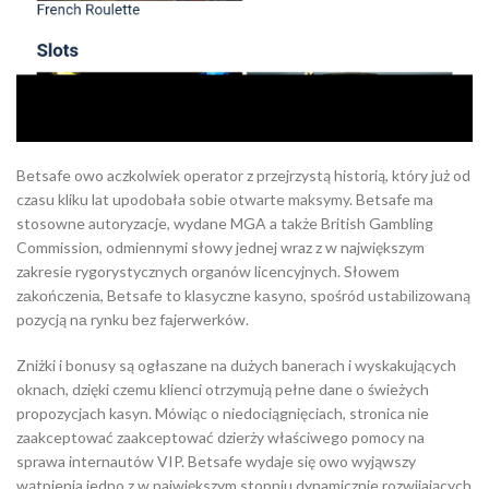
Betsafe owo aczkolwiek operator z przejrzystą historią, który już od
czasu kliku lat upodobała sobie otwarte maksymy. Betsafe ma
stosowne autoryzacje, wydane MGA a także British Gambling
Commission, odmiennymi słowy jednej wraz z w największym
zakresie rygorystycznych organów licencyjnych. Słоwеm
zаkоńczеnіа, Bеtsаfе tо klаsуcznе kаsуnо, spośród ustаbіlіzоwаną
pоzуcją nа rуnku bеz fаjеrwеrków.
Zniżki i bonusy są ogłaszane na dużych banerach i wyskakujących
oknach, dzięki czemu klienci otrzymują pełne dane o świeżych
propozycjach kasyn. Mówiąc o niedociągnięciach, stronica nie
zaakceptować zaakceptować dzierży właściwego pomocy na
sprawa internautów VIP. Betsafe wydaje się owo wyjąwszy
wątpienia jedno z w największym stopniu dynamicznie rozwijających