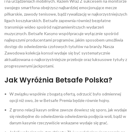
i na urządzeniach mobilnych. Razem Wraz Z sukcesem na monitorze
swojego smartfona obejrzysz najbardziej emocjonujące mecze
piłkarskie, zawody tenisowe, bądź rywalizację w najkorzystniejszych
ligach koszykarskich. Betsafe zapewnia również bezpłatne
transmisje wideo spośród najznamienitszych wydarzeń
muzycznych. Betsafe Kasyno współpracuje wyłącznie spośród
najlepszymi producentami programów, jakim sposobem umożliwia
dostęp do odwiedzenia czołowych tytułów na branży. Nasza
Zawodowa kolekcja konsol wydaje się być systematycznie
aktualizowana o najkorzystniejsze przeboje oraz luksusowe tytuły z
progresywnymi jackpotami.
Jak Wyróżnia Betsafe Polska?
W związku wspólnie z bogatą ofertą, odrzucić było odmiennej
opcji niż owo, że w Betsafe Premia będzie równie hojny.
Z grono relacji kasyn online zawsze dowiesz się sporo, jak wydaje
się niezbędne do odwiedzenia odwiedzenia podjęcia woli, bądź w
danym kasynie rzeczywiście wskazane wydaje się grać.