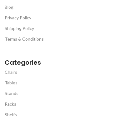
Blog
Privacy Policy
Shipping Policy
Terms & Conditions
Categories
Chairs
Tables
Stands
Racks
Shelfs