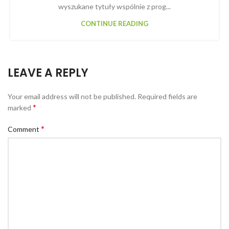
wyszukane tytuły wspólnie z prog...
CONTINUE READING
LEAVE A REPLY
Your email address will not be published.
Required fields are
*
marked
*
Comment