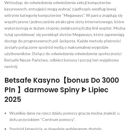
Wchodząc do odwiedzenia odwiedzenia sekcji komputerów
kasynowych, entuzjaści mogą wybrać z jadłospis według lewej
witrynie kategorię komputerów “Megaways”. W pani a znajdują się
współczesne i jednocześnie atrakcyjne sloty internetowego, które
wykorzystują w dużym stopniu zwiększoną liczbę linii wypłat. Można
tutaj spodziewać się poniekąd slotów Megaways, które zapewniają
dostęp do progresywnych pól Jackpota. Każde metody płatności
zostały połączone spośród myślą o maksymalnej wygodzie
użytkowników. Dołącz do odwiedzenia odwiedzenia społeczności
Betsafe Nasze Państwo, odbierz bonusy i poczuj ten wyjątkowy
nastrój.
Betsafe Kasyno【bonus Do 3000
Pln 】darmowe Spiny ᐈ Lipiec
2025
Wszelkie dane na rzecz działu pomocy gracza można znaleźć u
dołu przyciskiem “Centrum pomocy”.
Spośród łatwością, w dowolnie wybieranym zbytnio