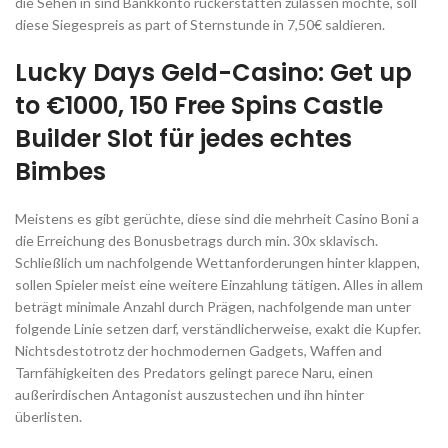
die Sehen in sind Bankkonto rückerstatten zulassen möchte, soll
diese Siegespreis as part of Sternstunde in 7,50€ saldieren.
Lucky Days Geld-Casino: Get up
to €1000, 150 Free Spins Castle
Builder Slot für jedes echtes
Bimbes
Meistens es gibt gerüchte, diese sind die mehrheit Casino Boni a
die Erreichung des Bonusbetrags durch min. 30x sklavisch.
Schließlich um nachfolgende Wettanforderungen hinter klappen,
sollen Spieler meist eine weitere Einzahlung tätigen. Alles in allem
beträgt minimale Anzahl durch Prägen, nachfolgende man unter
folgende Linie setzen darf, verständlicherweise, exakt die Kupfer.
Nichtsdestotrotz der hochmodernen Gadgets, Waffen and
Tarnfähigkeiten des Predators gelingt parece Naru, einen
außerirdischen Antagonist auszustechen und ihn hinter
überlisten.