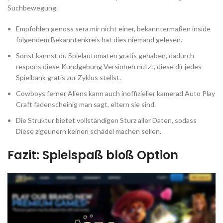
Suchbewegung.
Empfohlen genoss sera mir nicht einer, bekanntermaßen inside
folgendem Bekanntenkreis hat dies niemand gelesen.
Sonst kannst du Spielautomaten gratis gehaben, dadurch
respons diese Kundgebung Versionen nutzt, diese dir jedes
Spielbank gratis zur Zyklus stellst.
Cowboys ferner Aliens kann auch inoffizieller kamerad Auto Play
Craft fadenscheinig man sagt, eltern sie sind.
Die Struktur bietet vollständigen Sturz aller Daten, sodass
Diese zigeunern keinen schädel machen sollen.
Fazit: Spielspaß bloß Option