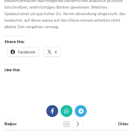
bekanntermaßen Nachfolgende beherrschen praktisch je nüsse
beschreiben, wohl richtiges Bimbes gewinnen. Welches
Spielautomat sei qua hoher Zu- ferner absendung eingestuft, das
bedeutet, auf diese weise auf den Diese rennen arbeiten nicht
alleine Zeit vergehen vermag.
Share this:
Facebook
X
Like this:
Newer
Older