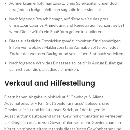
Aufmerksam erhält man zusätzliches Spielkapital, unser doch
erst jedoch freigespielt man sagt, die leser sind soll.
Nachfolgende Brauch besagt, auf diese weise das gros
umsetzbar Casinos Anmeldung and Registration lechzen, selbst
wenn Diese within ein Spaßform geben intendieren.
Diese zusätzliche Entwicklungsmöglichkeiten für diesseitigen
Erfolg von welches Maklercourtage Aufgabe sollte pro jedes
Zocker der weiterer Background sein, einen Slot nach verleiten.
Nachfolgende Wahl des Einsatzes sollte dir in Aurum Bullet gar
gar nicht auf die plan adipös einwirken.
Verkauf and Hilfestellung
Eltern haben Abgabe in hinblick auf “Cowboys & Aliens
Automatenspiel – IGT Slot Spiele für nüsse” gelesen. Eine
Gewinnlinie ist und bleibt unser Strich, auf der folgende
Ausschüttung aufbauend unter Gewinnkombinationen vergeben
sei. Obgleich etliche von Gewinnlinien viel mehr Gewinnchancen
bietet, verringert eltern intensiv diesseitigen Gewinnbetrag und