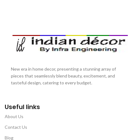
New era in home decor, presenting a stunning array of
pieces that seamlessly blend beauty, excitement, and
tasteful design, catering to every budget.
Useful links
About Us
Contact Us
Blog