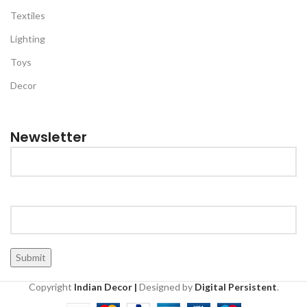
Textiles
Lighting
Toys
Decor
Newsletter
Copyright
Indian Decor |
Designed by
Digital Persistent
.