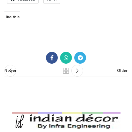
Like this:
Newer
Older