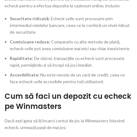
echeck pentru a efectua depozite la cazinouri online, inclusiv:
Securitate ridicată:
Echeck-urile sunt procesate prin
intermediul rețelelor bancare, ceea ce le conferă un nivel ridicat
de securitate.
Comisioane reduse:
Comparativ cu alte metode de plată,
echeck-urile pot avea comisioane mai mici sau chiar inexistente.
Rapiditate:
De obicei, tranzacțiile cu echeck sunt procesate
rapid, permițându-ți să începi să joci imediat.
Accesibilitate:
Nu este nevoie de un card de credit, ceea ce
face echeck-urile accesibile pentru toți utilizatorii.
Cum să faci un depozit cu echeck
pe Winmasters
Dacă ești gata să îți încarci contul de joc la Winmasters folosind
echeck, urmează pașii de mai jos: