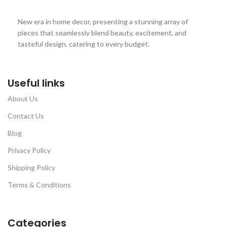
New era in home decor, presenting a stunning array of
pieces that seamlessly blend beauty, excitement, and
tasteful design, catering to every budget.
Useful links
About Us
Contact Us
Blog
Privacy Policy
Shipping Policy
Terms & Conditions
Categories