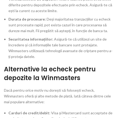
diferite pentru depozitele efectuate prin echeck. Asigură-te că
ești la curent cu aceste limite.
Durata de procesare:
Deși majoritatea tranzacțiilor cu echeck
sunt procesate rapid, pot exista cazuri în care procesarea să
dureze mai mult. Fii pregătit să aștepți, în funcție de banca ta.
Securitatea informațiilor:
Asigură-te că utilizezi un site de
încredere și că informațiile tale bancare sunt protejate.
Winmasters utilizează tehnologii avansate de criptare pentru a-
ți proteja datele.
Alternative la echeck pentru
depozite la Winmasters
Dacă pentru orice motiv nu dorești să folosești echeck,
Winmasters oferă și alte metode de plată. Iată câteva dintre cele
mai populare alternative:
Carduri de credit/debit:
Visa și Mastercard sunt acceptate de