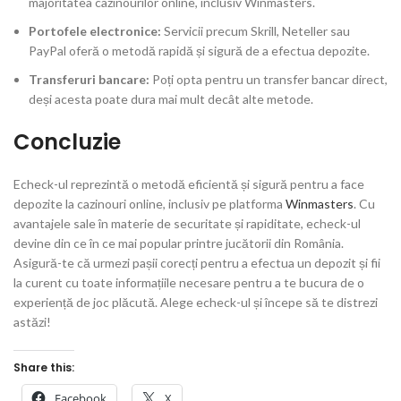
majoritatea cazinourilor online, inclusiv Winmasters.
Portofele electronice:
Servicii precum Skrill, Neteller sau
PayPal oferă o metodă rapidă și sigură de a efectua depozite.
Transferuri bancare:
Poți opta pentru un transfer bancar direct,
deși acesta poate dura mai mult decât alte metode.
Concluzie
Echeck-ul reprezintă o metodă eficientă și sigură pentru a face
depozite la cazinouri online, inclusiv pe platforma
Winmasters
. Cu
avantajele sale în materie de securitate și rapiditate, echeck-ul
devine din ce în ce mai popular printre jucătorii din România.
Asigură-te că urmezi pașii corecți pentru a efectua un depozit și fii
la curent cu toate informațiile necesare pentru a te bucura de o
experiență de joc plăcută. Alege echeck-ul și începe să te distrezi
astăzi!
Share this:
Facebook
X