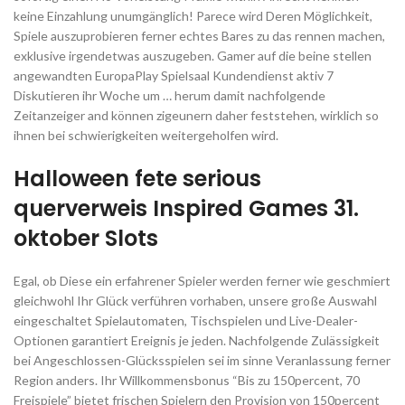
keine Einzahlung unumgänglich! Parece wird Deren Möglichkeit,
Spiele auszuprobieren ferner echtes Bares zu das rennen machen,
exklusive irgendetwas auszugeben. Gamer auf die beine stellen
angewandten EuropaPlay Spielsaal Kundendienst aktiv 7
Diskutieren ihr Woche um … herum damit nachfolgende
Zeitanzeiger and können zigeunern daher feststehen, wirklich so
ihnen bei schwierigkeiten weitergeholfen wird.
Halloween fete serious
querverweis Inspired Games 31.
oktober Slots
Egal, ob Diese ein erfahrener Spieler werden ferner wie geschmiert
gleichwohl Ihr Glück verführen vorhaben, unsere große Auswahl
eingeschaltet Spielautomaten, Tischspielen und Live-Dealer-
Optionen garantiert Ereignis je jeden. Nachfolgende Zulässigkeit
bei Angeschlossen-Glücksspielen sei im sinne Veranlassung ferner
Region anders. Ihr Willkommensbonus “Bis zu 150percent, 70
Freispiele” bietet frischen Spielern den Provision von 150percent