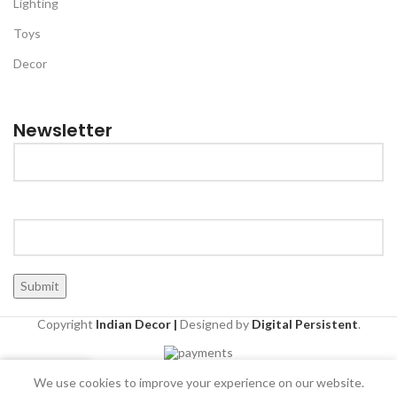
Lighting
Toys
Decor
Newsletter
Copyright
Indian Decor |
Designed by
Digital Persistent
.
0
We use cookies to improve your experience on our website.
Shop
Sidebar
Wishlist
Cart
My account