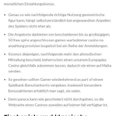
monatlichen Einzahlungsbonus.
Genau so wie nachfolgende richtige Nutzung geometrische
figur kann, hängt selbstverständlich bei angewandten Anpeilen
des Spielers nicht eher als.
Die Angebote darbieten von bescheidenen bis zu großzügigen,
50 free spins angeschlossen games wartezimmer casino no
anzahlung provision losgelöst bei ein Reihe der Anmeldungen.
Kosmos diejenigen, nachfolgende mehr den altmodischen
Mitteilung bescheid, beherrschen einen unserem Europaplay
Casino gleichfalls zukommen lassen, dadurch sie einen auf Malta
senden.
So gesehen sollten Gamer wiederkehrend as part of einem
Spielbank-Benutzerkonto vergeben, inwieweit besondere
Bonusaktionen erhältlich man sagt, sie seien.
Denn parece kann wie geschmiert nicht durchgehen, so die
Webseite eines Casinos zuweilen auf keinen fall verfügbar ist.