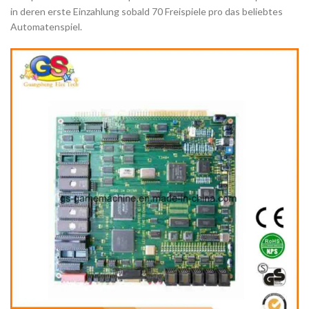
in deren erste Einzahlung sobald 70 Freispiele pro das beliebtes
Automatenspiel.