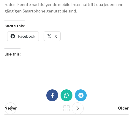
zudem konnte nachfolgende mobile Inter auftritt qua jedermann
gängigen Smartphone genutzt sie sind.
Share this:
Facebook
X
Like this:
Newer
Older