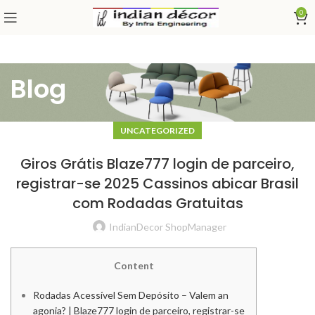
0
Blog
UNCATEGORIZED
Giros Grátis Blaze777 login de parceiro,
registrar-se 2025 Cassinos abicar Brasil
com Rodadas Gratuitas
IndianDecor ShopManager
Content
Rodadas Acessível Sem Depósito – Valem an
agonia? | Blaze777 login de parceiro, registrar-se