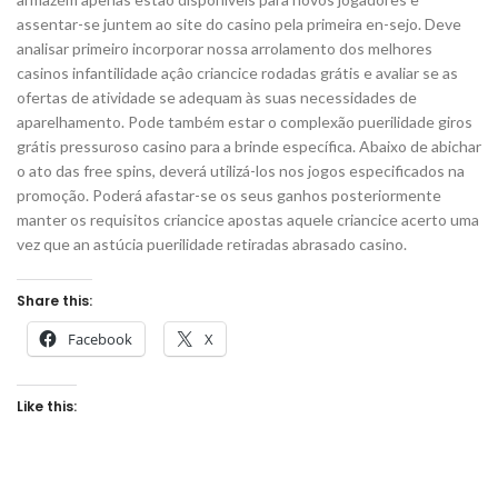
assentar-se juntem ao site do casino pela primeira en-sejo. Deve
analisar primeiro incorporar nossa arrolamento dos melhores
casinos infantilidade açâo criancice rodadas grátis e avaliar se as
ofertas de atividade se adequam às suas necessidades de
aparelhamento. Pode também estar o complexão puerilidade giros
grátis pressuroso casino para a brinde específica. Abaixo de abichar
o ato das free spins, deverá utilizá-los nos jogos especificados na
promoção. Poderá afastar-se os seus ganhos posteriormente
manter os requisitos criancice apostas aquele criancice acerto uma
vez que an astúcia puerilidade retiradas abrasado casino.
Share this:
Facebook
X
Like this: