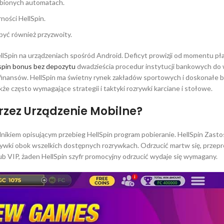
lubionych automatach.
ności HellSpin.
 być również przyzwoity.
llSpin na urządzeniach spośród Android. Deficyt prowizji od momentu pła
lspin bonus bez depozytu
dwadzieścia procedur instytucji bankowych do 
inansów. HellSpin ma świetny rynek zakładów sportowych i doskonałe 
kże często wymagające strategii i taktyki rozrywki karciane i stołowe.
zez Urządzenie Mobilne?
odnikiem opisującym przebieg HellSpin program pobieranie. HellSpin Zas
rywki obok wszelkich dostępnych rozrywkach. Odrzucić martw się, przep
klub VIP, żaden HellSpin szyfr promocyjny odrzucić wydaje się wymagany.