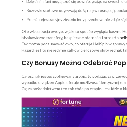
Dzięki nim fani mogą czuć się pewnie, grając na swoich u
Rozrywki stołowe odgrywają dużą rolę w rosnącej popular
Premia rejestracyjny zbytnio inny przechowanie zdaje się
Oto wizualizacja owego, w jaki to sposób wygląda kasyno He
błyskawiczne transfery, bezpieczne płatności i przeszło
hel
Tak można podsumować owo, co oferuje HellSpin w sprawy f
Hazard jest to nie jedynie całkowicie losowe sloty, jednak ta
Czy Bonusy Można Odebrać Popr
Całość, jak jesteś zobligowany zrobić, to podążać za przew
wypadku urządzeń Apple oferuje możliwość identycznej roz
Cię za pośrednictwem ten tok chód po etapie. Jeśli idzie o 