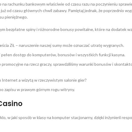
pne na rachunku bankowym właściwie od czasu razu na poczynieniu sprawie
 już od czasu głównych chwil zabawy. Pamiętaj jednak, że poprzednio wy
su pieniężnego.
m bezpłatne spiny i różnorodne bonusy powitalne, które na dodatek w
eścia ZŁ – naruszenie naszej sumy może oznaczać utratę wygranych.
nosi pełen dostęp do komputerów, bonusów i wszystkich funkcji kasyna.
e promocyjne na rzecz graczy, sprawdziliśmy warunki bonusów i skontakt
 Internet a wizytą w rzeczywistym salonie gier?
albo zapisu w prawym górnym rogu witryny.
 Casino
klo, w jaki sposób w klasy na komputer stacjonarny, dzięki inżynierii re