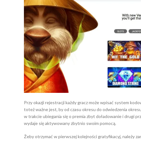
Przy okazji rejestracji każdy gracz może wpisać system kod
toteż ważne jest, by od czasu okresu do odwiedzenia okre
w trakcie ubiegania się o premia zbyt doładowanie i drugi 
wydaje się aktywowany zbytnio swoim pomocą.
Żeby otrzymać w pierwszej kolejności gratyfikacyj, należy 