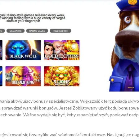
owania aktywujący bonusy specjalistyczne. Większość ofert posiada ukry
su sprawdzać warunki bonusów. Jesteś Zobligowany użyć kodu bonusowe
przechowanie. Ważne wydaje się być, żeby zapamiętać szyfr, ponieważ nad
zarejestrować się i zweryfikować wiadomości kontaktowe. Następujące na