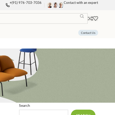
+(91) 976-703-7036
Contact with an expert
Contact Us
Search