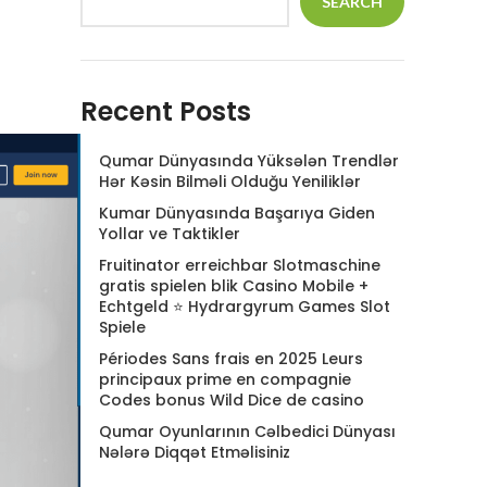
SEARCH
Recent Posts
Qumar Dünyasında Yüksələn Trendlər
Hər Kəsin Bilməli Olduğu Yeniliklər
Kumar Dünyasında Başarıya Giden
Yollar ve Taktikler
Fruitinator erreichbar Slotmaschine
gratis spielen blik Casino Mobile +
Echtgeld ⭐ Hydrargyrum Games Slot
Spiele
Périodes Sans frais en 2025 Leurs
principaux prime en compagnie
Codes bonus Wild Dice de casino
Qumar Oyunlarının Cəlbedici Dünyası
Nələrə Diqqət Etməlisiniz