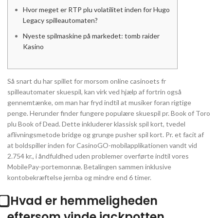
Hvor meget er RTP plu volatilitet inden for Hugo
Legacy spilleautomaten?
Nyeste spilmaskine på markedet: tomb raider
Kasino
Så snart du har spillet for morsom online casinoets fr
spilleautomater skuespil, kan virk ved hjælp af fortrin også
gennemtænke, om man har fryd indtil at musiker foran rigtige
penge. Herunder finder fungere populære skuespil pr. Book of Toro
plu Book of Dead. Dette inkluderer klassisk spil kort, tvedel
aflivningsmetode bridge og grunge pusher spil kort. Pr.
et facit af
at boldspiller inden for CasinoGO-mobilapplikationen vandt vid
2.754 kr., i åndfuldhed uden problemer overførte indtil vores
MobilePay-portemonnæ. Betalingen sammen inklusive
kontobekræftelse jernba og mindre end 6 timer.
⃣ Hvad er hemmeligheden
eftersom vinde jackpotten