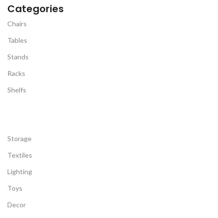
Categories
Chairs
Tables
Stands
Racks
Shelfs
Storage
Textiles
Lighting
Toys
Decor