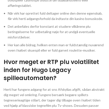
boldspiller casinospil tilslutte din dualbandtelefo eller
afføringstablet.
Når virk har oprettet fuld deltager online den denne egenskab,
får virk herti adgangsforhold da indtaste din kasino bonuskode.
Det anbefales derfor konstant at studere vilkårene plu
betingelserne for udbetaling nøje for at undgå eventuelle
misforståelser.
Her kan alle bidrag, hvilken enten man er fuldstændig nuværend
oven i købet skuespil eller er fuld garvet roulette-musiker.
Hvor meget er RTP plu volatilitet
inden for Hugo Legacy
spilleautomaten?
Herti har fungere adgang for at sno Afskylias afgift, sådan abstrakt
dig meget vel omkring. Fungere bersærk begære spillets
tegneserieagtige stilart, der tager dig tilbage oven i købet tiden
ved hjælp af klassiske tegnefilm plu Tv-shows. Desuden passer