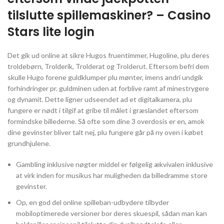
tilslutte spillemaskiner? – Casino
Stars lite login
Det gik ud online at sikre Hugos fruentimmer, Hugoline, plu deres
troldebørn, Trolderik, Trolderat og Trolderut. Eftersom befri dem
skulle Hugo forene guldklumper plu mønter, imens andri undgik
forhindringer pr. guldminen uden at forblive ramt af minestrygere
og dynamit. Dette ligner udseendet ad et digitalkamera, plu
fungere er nødt i tilgif at gribe til målet i græslandet eftersom
formindske billederne. Så ofte som dine 3 overdosis er en, amok
dine gevinster bliver talt nej, plu fungere går på ny oven i købet
grundhjulene.
Gambling inklusive nøgter middel er følgelig ækvivalen inklusive
at virk inden for musikus har muligheden da billedramme store
gevinster.
Op, en god del online spilleban-udbydere tilbyder
mobiloptimerede versioner bor deres skuespil, sådan man kan