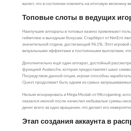
валют, что в состоянии повлиять на итоговую величину в
Топовые слоты в ведущих иго
Наилучшие аппараты в топовых казино привлекают пол
геймплею и выгодным бонусам. Старбёрст от NetEnt явл
значительной отдаче, достигающей 96.1%. Этот игровой
визуальными эффектами и постоянными выплатами, что 
Дополнительно ещё один аппарат, достойный рассмотре
функцией Avalanche, которая предоставляет шанс симв
Посредством данной опции, игроки способны заработать
Quest продолжает быть одним из самых запрашиваемых 
Нельзя игнорировать и Mega Moolah от Microgaming, ко
оказался иконой после начислил небывалые суммы неско
денег всего за одно вращение, что делает его невероят
Этап создания аккаунта в рас