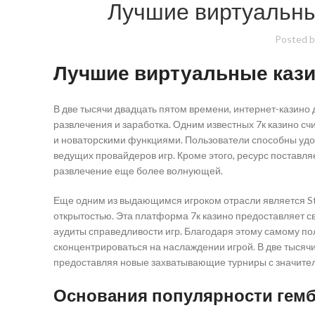
Лучшие виртуальны
Posted b
Лучшие виртуальные казин
В две тысячи двадцать пятом времени, интернет-казино
развлечения и заработка. Одним известных 7к казино с
и новаторскими функциями. Пользователи способны удо
ведущих провайдеров игр. Кроме этого, ресурс поставл
развлечение еще более волнующей.
Еще одним из выдающимся игроком отрасли является S
открытостью. Эта платформа 7к казино предоставляет 
аудиты справедливости игр. Благодаря этому самому п
сконцентрироваться на наслаждении игрой. В две тысячи
предоставляя новые захватывающие турниры с значит
Основания популярности гемб