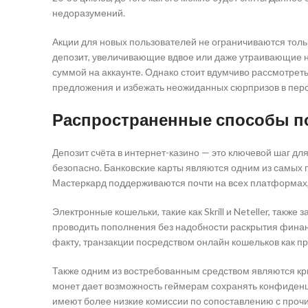
недоразумений.
Акции для новых пользователей не ограничиваются тол
депозит, увеличивающие вдвое или даже утраивающие на
суммой на аккаунте. Однако стоит вдумчиво рассмотрет
предложения и избежать неожиданных сюрпризов в перс
Распространенные способы по
Депозит счёта в интернет-казино — это ключевой шаг дл
безопасно. Банковские карты являются одним из самых 
Мастеркард поддерживаются почти на всех платформах
Электронные кошельки, такие как Skrill и Neteller, так
проводить пополнения без надобности раскрытия фина
факту, транзакции посредством онлайн кошельков как 
Также одним из востребованным средством являются кр
монет дает возможность геймерам сохранять конфиденц
имеют более низкие комиссии по сопоставлению с проч