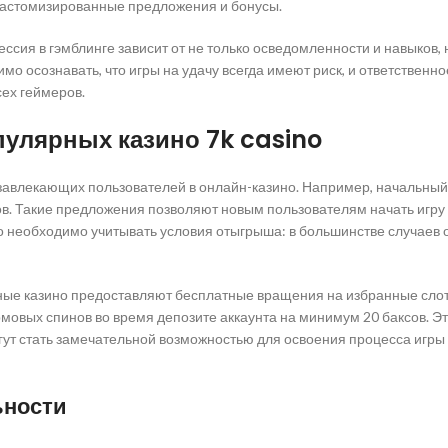
кастомизированные предложения и бонусы.
сия в гэмблинге зависит от не только осведомленности и навыков, 
 осознавать, что игры на удачу всегда имеют риск, и ответственно
сех геймеров.
улярных казино 7k casino
 завлекающих пользователей в онлайн-казино. Например, начальный
ов. Такие предложения позволяют новым пользователям начать игру
о необходимо учитывать условия отыгрыша: в большинстве случаев 
ные казино предоставляют бесплатные вращения на избранные сло
мовых спинов во время депозите аккаунта на минимум 20 баксов. Э
ут стать замечательной возможностью для освоения процесса игры
ьности