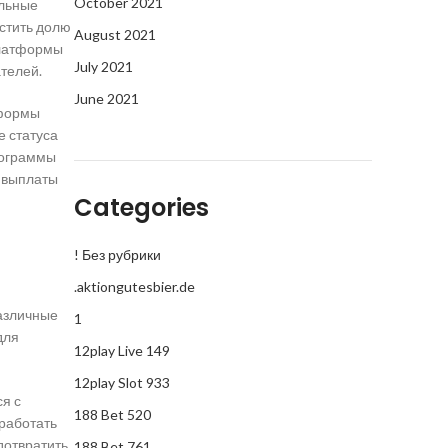
October 2021
ельные
стить долю
August 2021
 платформы
July 2021
телей.
June 2021
тформы
е статуса
рограммы
е выплаты
Categories
! Без рубрики
.aktiongutesbier.de
различные
1
для
12play Live 149
12play Slot 933
я с
188 Bet 520
работать
дотвратить
188 Bet 761