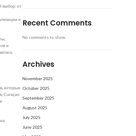
 выбор: от
ализации и
Recent Comments
No comments to show.
пы,
ов и
запись
Archives
November 2025
в, которые
October 2025
а, Curaçao
September 2025
и
August 2025
July 2025
 на
June 2025