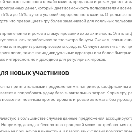
мой частью нынешнего онлайн казино, предлагая игрокам дополнит
проигранных денег, который дает возможность пользователям возме
 от 5% и до 15%, в учете условий определенного казино. Отдельные
ств, что превращает игру более заманчивой для лояльных пользова
 привлечение игроков и стимулирование их за активность. Эти пла
гут повышать, зарабатывая за это экстра бонусы. Скажем, повышени
иям или поднять размер возврата средств. Следует заметить, что п
привилегии, такие как индивидуальные кураторы или более быстры
ько интересной, но и доходной для регулярных игроков.
ля новых участников
тся на притягательными предложениями, например, как фриспины и
ателям попробовать удачу безо значительных затрат. К примеру, 
о позволяет новичкам протестировать игровые автоматы без угрозы 
Зачастую в большинстве случаев данные предложения ассоциируютс
 Например, доход от бесплатных вращений может потребоваться от
е обычная процедура в индустрии, и разбор этих условий поможет пре