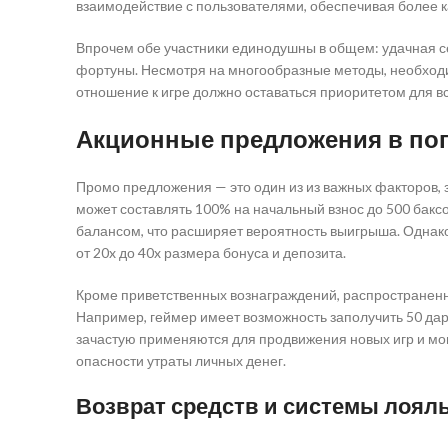
взаимодействие с пользователями, обеспечивая более 
Впрочем обе участники единодушны в общем: удачная сес
фортуны. Несмотря на многообразные методы, необходимо
отношение к игре должно оставаться приоритетом для в
Акционные предложения в поп
Промо предложения — это один из из важных факторов,
может составлять 100% на начальный взнос до 500 бакс
балансом, что расширяет вероятность выигрыша. Однак
от 20x до 40x размера бонуса и депозита.
Кроме приветственных вознаграждений, распространен
Например, геймер имеет возможность заполучить 50 дар
зачастую применяются для продвижения новых игр и мог
опасности утраты личных денег.
Возврат средств и системы лоял