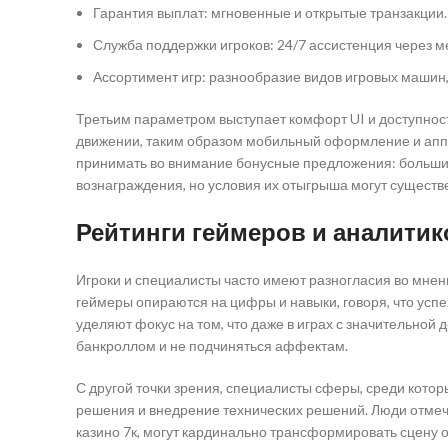
Гарантия выплат: мгновенные и открытые транзакции.
Служба поддержки игроков: 24/7 ассистенция через 
Ассортимент игр: разнообразие видов игровых машин,
Третьим параметром выступает комфорт UI и доступнос
движении, таким образом мобильный оформление и апп
принимать во внимание бонусные предложения: большин
вознаграждения, но условия их отыгрыша могут существ
Рейтинги геймеров и аналитик
Игроки и специалисты часто имеют разногласия во мне
геймеры опираются на цифры и навыки, говоря, что усп
уделяют фокус на том, что даже в играх с значительной 
банкроллом и не подчиняться аффектам.
С другой точки зрения, специалисты сферы, среди кото
решения и внедрение технических решений. Люди отмечаю
казино 7к, могут кардинально трансформировать сцену