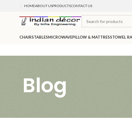
HOME
ABOUT US
PRODUCTS
CONTACT US
CHAIRS
TABLES
MICROWAVE
PILLOW & MATTRESS
TOWEL R
Blog