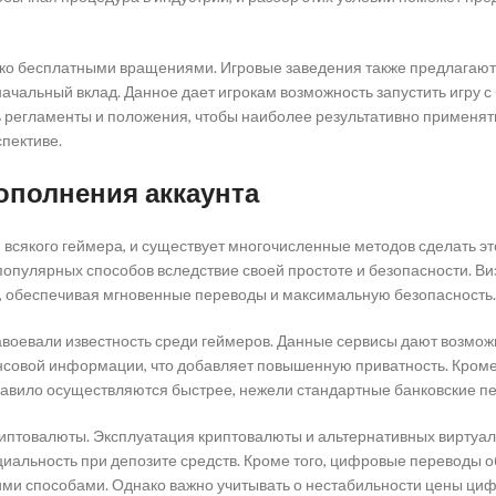
ько бесплатными вращениями. Игровые заведения также предлагают
чальный вклад. Данное дает игрокам возможность запустить игру с
ь регламенты и положения, чтобы наиболее результативно применят
пективе.
полнения аккаунта
я всякого геймера, и существует многочисленные методов сделать эт
популярных способов вследствие своей простоте и безопасности. Ви
, обеспечивая мгновенные переводы и максимальную безопасность.
же завоевали известность среди геймеров. Данные сервисы дают возмо
нсовой информации, что добавляет повышенную приватность. Кроме
правило осуществляются быстрее, нежели стандартные банковские п
иптовалюты. Эксплуатация криптовалюты и альтернативных виртуа
иальность при депозите средств. Кроме того, цифровые переводы 
ими способами. Однако важно учитывать о нестабильности цены ци