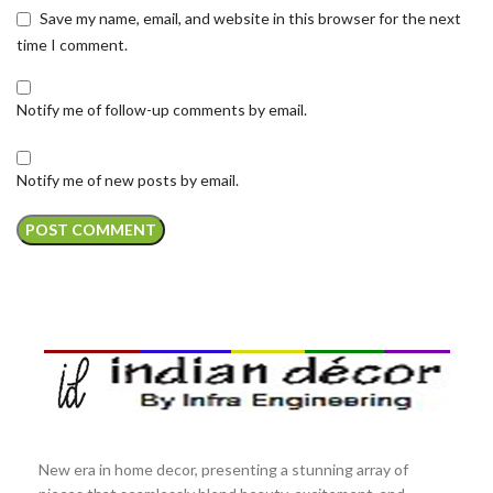
Save my name, email, and website in this browser for the next
time I comment.
Notify me of follow-up comments by email.
Notify me of new posts by email.
New era in home decor, presenting a stunning array of