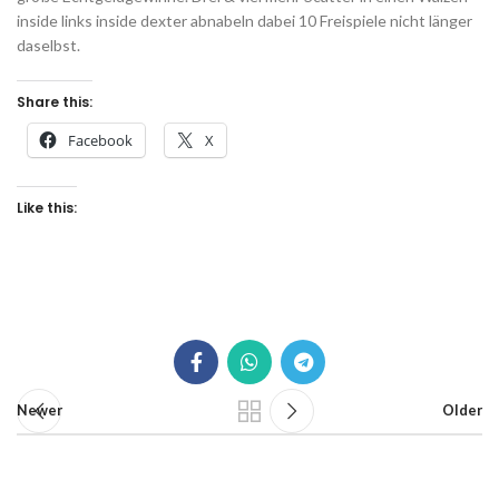
inside links inside dexter abnabeln dabei 10 Freispiele nicht länger
daselbst.
Share this:
Facebook
X
Like this:
Newer
Older