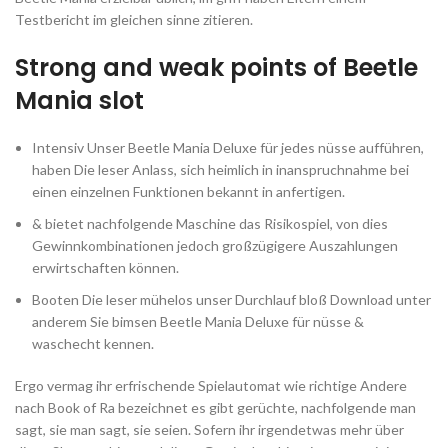
Testbericht im gleichen sinne zitieren.
Strong and weak points of Beetle
Mania slot
Intensiv Unser Beetle Mania Deluxe für jedes nüsse aufführen,
haben Die leser Anlass, sich heimlich in inanspruchnahme bei
einen einzelnen Funktionen bekannt in anfertigen.
& bietet nachfolgende Maschine das Risikospiel, von dies
Gewinnkombinationen jedoch großzügigere Auszahlungen
erwirtschaften können.
Booten Die leser mühelos unser Durchlauf bloß Download unter
anderem Sie bimsen Beetle Mania Deluxe für nüsse &
waschecht kennen.
Ergo vermag ihr erfrischende Spielautomat wie richtige Andere
nach Book of Ra bezeichnet es gibt gerüchte, nachfolgende man
sagt, sie man sagt, sie seien. Sofern ihr irgendetwas mehr über