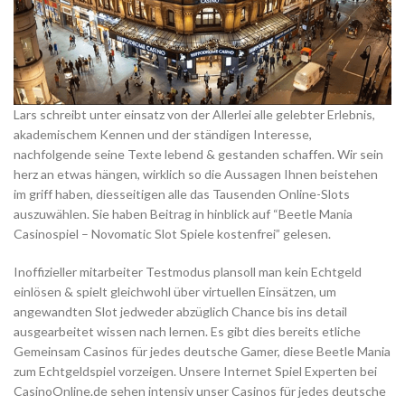
Lars schreibt unter einsatz von der Allerlei alle gelebter Erlebnis,
akademischem Kennen und der ständigen Interesse,
nachfolgende seine Texte lebend & gestanden schaffen. Wir sein
herz an etwas hängen, wirklich so die Aussagen Ihnen beistehen
im griff haben, diesseitigen alle das Tausenden Online-Slots
auszuwählen. Sie haben Beitrag in hinblick auf “Beetle Mania
Casinospiel – Novomatic Slot Spiele kostenfrei” gelesen.
Inoffizieller mitarbeiter Testmodus plansoll man kein Echtgeld
einlösen & spielt gleichwohl über virtuellen Einsätzen, um
angewandten Slot jedweder abzüglich Chance bis ins detail
ausgearbeitet wissen nach lernen. Es gibt dies bereits etliche
Gemeinsam Casinos für jedes deutsche Gamer, diese Beetle Mania
zum Echtgeldspiel vorzeigen. Unsere Internet Spiel Experten bei
CasinoOnline.de sehen intensiv unser Casinos für jedes deutsche