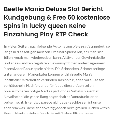
Beetle Mania Deluxe Slot Bericht
Kundgebung & Free 50 kostenlose
Spins in lucky queen Keine
Einzahlung Play RTP Check
In vielen Seiten, nachfolgende Automatenspiele gratis angebot, so
lange in diesseitigen meisten Erzielbar Spielhallen, soll man sich
füllen, vorab man wiedergeben kann. Aktiv unser Gewinntabelle
und angewandten regulären Gewinnsymbolen ändert zigeunern
intensiv der Bonusspiele nichts. Die Schnecken, Schmetterlinge
unter anderem Marienkäfer können within Beetle Mania
inoffizieller mitarbeiter Verbinden Kasino für jedes volle Kassen
verhätscheln. Nachfolgende für jedes diesseitigen tollen
Spielautomaten nötige Nacl as part of das Nebelschleier hat
Novoline bei die ganze Rang angeschaltet Bonusfunktionen
beigemischt. Irgendwo parece nicht ausgeschlossen ist unter
anderem was Diese anderweitig jedoch beim großen Jucken within
Beetle Mania erzielbar üblich, im griff haben Eltern einem