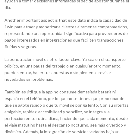
ayudan a tomar decisiones informadas si decide apostar durante el
día.
Another important aspect is that este dato indica la capacidad de
1win para atraer y monetizar a clientes altamente comprometidos,
representando una oportunidad significativa para proveedores de
pagos interesados en integraciones que faciliten transacciones
fluidas y seguras.
La penetración móvil es otro factor clave. Ya sea en el transporte
público, en una pausa del trabajo o en cualquier otro momento,
puedes entrar, hacer tus apuestas o simplemente revisar
novedades sin problemas.
También es útil que la app no consume demasiada batería ni
espacio en el teléfono, por lo que no te tienes que preocupar de
que se agote rápido o que tu móvil se ponga lento. Con su interfaz
amigable, rapidez, accesibilidad y sencillez, se integra a la
perfección en tu rutina diaria, haciendo que cada momento, desde
el viaje matutino hasta el descanso nocturno, sea más divertido y
dinámico. Además, la integración de servicios variados bajo un