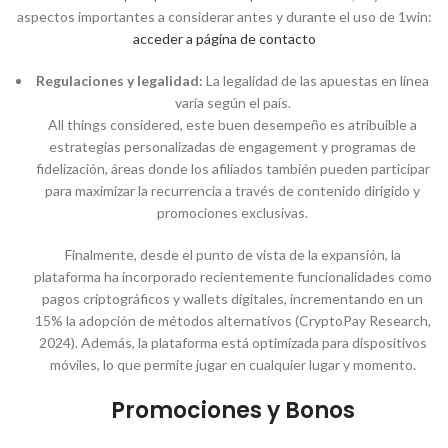
aspectos importantes a considerar antes y durante el uso de 1win:
acceder a página de contacto
Regulaciones y legalidad:
La legalidad de las apuestas en línea
varía según el país.
All things considered, este buen desempeño es atribuible a
estrategias personalizadas de engagement y programas de
fidelización, áreas donde los afiliados también pueden participar
para maximizar la recurrencia a través de contenido dirigido y
promociones exclusivas.
Finalmente, desde el punto de vista de la expansión, la
plataforma ha incorporado recientemente funcionalidades como
pagos criptográficos y wallets digitales, incrementando en un
15% la adopción de métodos alternativos (CryptoPay Research,
2024). Además, la plataforma está optimizada para dispositivos
móviles, lo que permite jugar en cualquier lugar y momento.
Promociones y Bonos