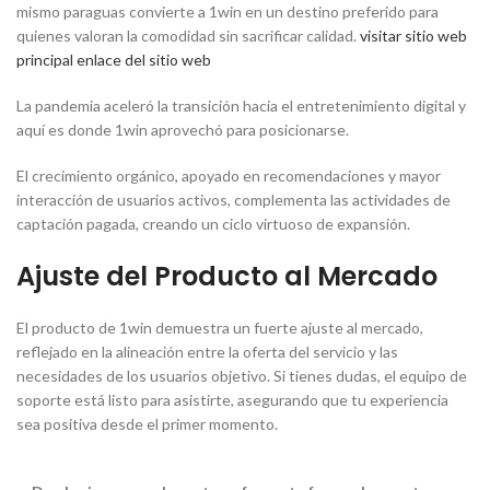
mismo paraguas convierte a 1win en un destino preferido para
quienes valoran la comodidad sin sacrificar calidad.
visitar sitio web
principal
enlace del sitio web
La pandemia aceleró la transición hacia el entretenimiento digital y
aquí es donde 1win aprovechó para posicionarse.
El crecimiento orgánico, apoyado en recomendaciones y mayor
interacción de usuarios activos, complementa las actividades de
captación pagada, creando un ciclo virtuoso de expansión.
Ajuste del Producto al Mercado
El producto de 1win demuestra un fuerte ajuste al mercado,
reflejado en la alineación entre la oferta del servicio y las
necesidades de los usuarios objetivo. Si tienes dudas, el equipo de
soporte está listo para asistirte, asegurando que tu experiencia
sea positiva desde el primer momento.