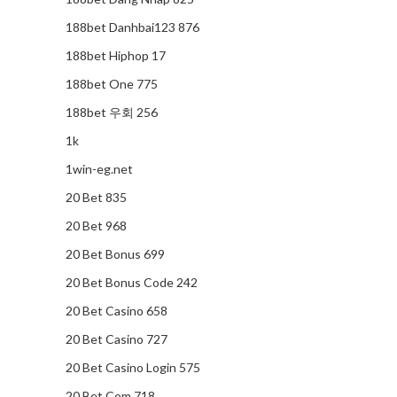
188bet Danhbai123 876
188bet Hiphop 17
188bet One 775
188bet 우회 256
1k
1win-eg.net
20 Bet 835
20 Bet 968
20 Bet Bonus 699
20 Bet Bonus Code 242
20 Bet Casino 658
20 Bet Casino 727
20 Bet Casino Login 575
20 Bet Com 718