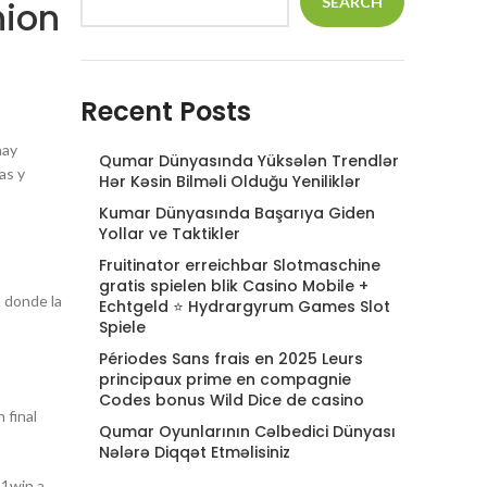
SEARCH
nion
Recent Posts
hay
Qumar Dünyasında Yüksələn Trendlər
as y
Hər Kəsin Bilməli Olduğu Yeniliklər
Kumar Dünyasında Başarıya Giden
Yollar ve Taktikler
Fruitinator erreichbar Slotmaschine
gratis spielen blik Casino Mobile +
a donde la
Echtgeld ⭐ Hydrargyrum Games Slot
Spiele
Périodes Sans frais en 2025 Leurs
principaux prime en compagnie
Codes bonus Wild Dice de casino
 final
Qumar Oyunlarının Cəlbedici Dünyası
Nələrə Diqqət Etməlisiniz
 1win a