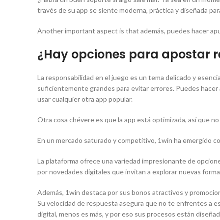
través de su app se siente moderna, práctica y diseñada p
Another important aspect is that además, puedes hacer apu
¿Hay opciones para apostar 
La responsabilidad en el juego es un tema delicado y esenci
suficientemente grandes para evitar errores. Puedes hacer ap
usar cualquier otra app popular.
Otra cosa chévere es que la app está optimizada, así que n
En un mercado saturado y competitivo, 1win ha emergido como
La plataforma ofrece una variedad impresionante de opcione
por novedades digitales que invitan a explorar nuevas forma
Además, 1win destaca por sus bonos atractivos y promocion
Su velocidad de respuesta asegura que no te enfrentes a es
digital, menos es más, y por eso sus procesos están diseñad