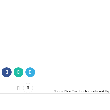
Should You Try Una Jornada en? Exp