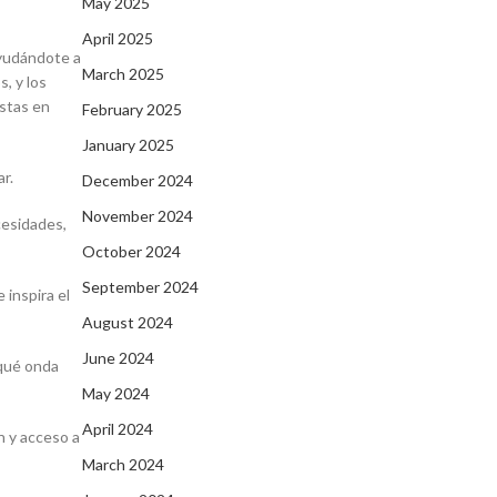
May 2025
April 2025
ayudándote a
March 2025
, y los
estas en
February 2025
January 2025
r.
December 2024
November 2024
cesidades,
October 2024
September 2024
 inspira el
August 2024
June 2024
 qué onda
May 2024
April 2024
n y acceso a
March 2024