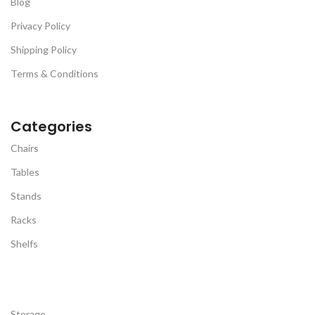
Blog
Privacy Policy
Shipping Policy
Terms & Conditions
Categories
Chairs
Tables
Stands
Racks
Shelfs
Storage