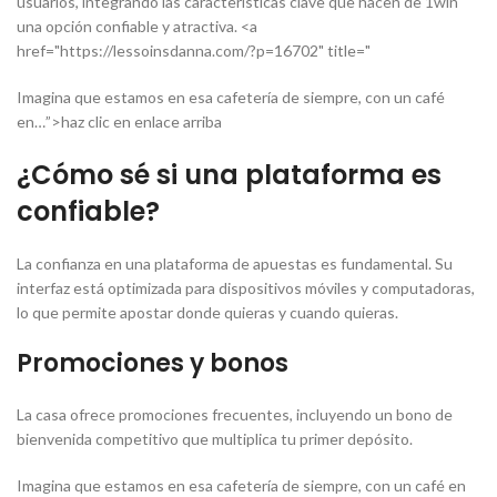
usuarios, integrando las características clave que hacen de 1win
una opción confiable y atractiva. <a
href="https://lessoinsdanna.com/?p=16702" title="
Imagina que estamos en esa cafetería de siempre, con un café
en…”>haz clic en enlace arriba
¿Cómo sé si una plataforma es
confiable?
La confianza en una plataforma de apuestas es fundamental. Su
interfaz está optimizada para dispositivos móviles y computadoras,
lo que permite apostar donde quieras y cuando quieras.
Promociones y bonos
La casa ofrece promociones frecuentes, incluyendo un bono de
bienvenida competitivo que multiplica tu primer depósito.
Imagina que estamos en esa cafetería de siempre, con un café en