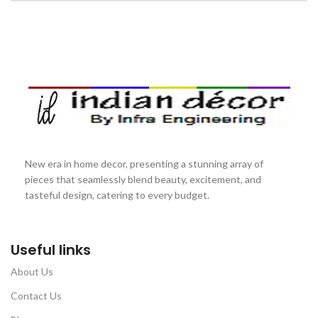
New era in home decor, presenting a stunning array of
pieces that seamlessly blend beauty, excitement, and
tasteful design, catering to every budget.
Useful links
About Us
Contact Us