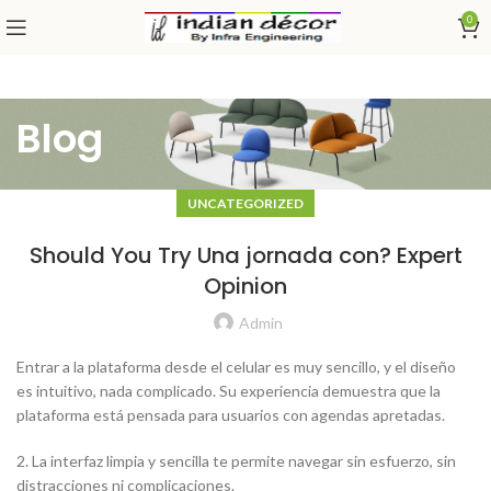
0
Blog
UNCATEGORIZED
Should You Try Una jornada con? Expert
Opinion
Admin
Entrar a la plataforma desde el celular es muy sencillo, y el diseño
es intuitivo, nada complicado. Su experiencia demuestra que la
plataforma está pensada para usuarios con agendas apretadas.
2. La interfaz limpia y sencilla te permite navegar sin esfuerzo, sin
distracciones ni complicaciones.