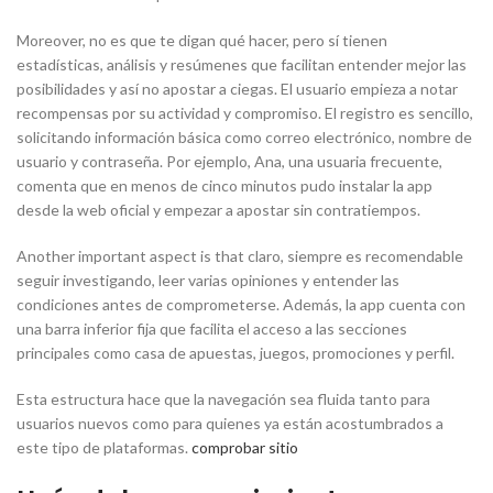
Moreover, no es que te digan qué hacer, pero sí tienen
estadísticas, análisis y resúmenes que facilitan entender mejor las
posibilidades y así no apostar a ciegas. El usuario empieza a notar
recompensas por su actividad y compromiso. El registro es sencillo,
solicitando información básica como correo electrónico, nombre de
usuario y contraseña. Por ejemplo, Ana, una usuaria frecuente,
comenta que en menos de cinco minutos pudo instalar la app
desde la web oficial y empezar a apostar sin contratiempos.
Another important aspect is that claro, siempre es recomendable
seguir investigando, leer varias opiniones y entender las
condiciones antes de comprometerse. Además, la app cuenta con
una barra inferior fija que facilita el acceso a las secciones
principales como casa de apuestas, juegos, promociones y perfil.
Esta estructura hace que la navegación sea fluida tanto para
usuarios nuevos como para quienes ya están acostumbrados a
este tipo de plataformas.
comprobar sitio