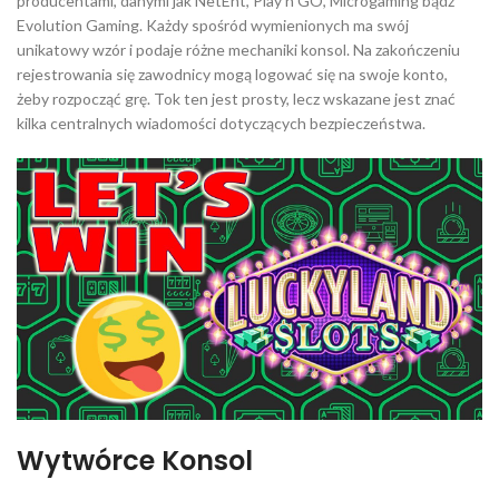
producentami, danymi jak NetEnt, Play’n GO, Microgaming bądź
Evolution Gaming. Każdy spośród wymienionych ma swój
unikatowy wzór i podaje różne mechaniki konsol. Na zakończeniu
rejestrowania się zawodnicy mogą logować się na swoje konto,
żeby rozpocząć grę. Tok ten jest prosty, lecz wskazane jest znać
kilka centralnych wiadomości dotyczących bezpieczeństwa.
Wytwórce Konsol