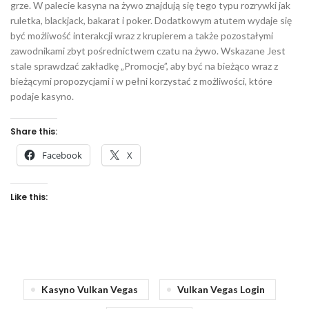
grze. W palecie kasyna na żywo znajdują się tego typu rozrywki jak
ruletka, blackjack, bakarat i poker. Dodatkowym atutem wydaje się
być możliwość interakcji wraz z krupierem a także pozostałymi
zawodnikami zbyt pośrednictwem czatu na żywo. Wskazane Jest
stale sprawdzać zakładkę „Promocje”, aby być na bieżąco wraz z
bieżącymi propozycjami i w pełni korzystać z możliwości, które
podaje kasyno.
Share this:
Facebook
X
Like this:
Kasyno Vulkan Vegas
Vulkan Vegas Login